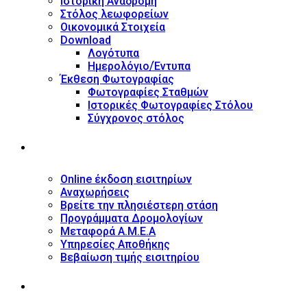
Ιστορική Αναδρομή
Στόλος λεωφορείων
Οικονομικά Στοιχεία
Download
Λογότυπα
Ημερολόγιο/Έντυπα
Έκθεση Φωτογραφίας
Φωτογραφίες Σταθμών
Ιστορικές Φωτογραφίες Στόλου
Σύγχρονος στόλος
ΥΠΗΡΕΣΙΕΣ
Online έκδοση εισιτηρίων
Αναχωρήσεις
Βρείτε την πλησιέστερη στάση
Προγράμματα Δρομολογίων
Μεταφορά Α.Μ.Ε.Α
Υπηρεσίες Αποθήκης
Βεβαίωση τιμής εισιτηρίου
ΠΛΗΡΟΦΟΡΙΕΣ