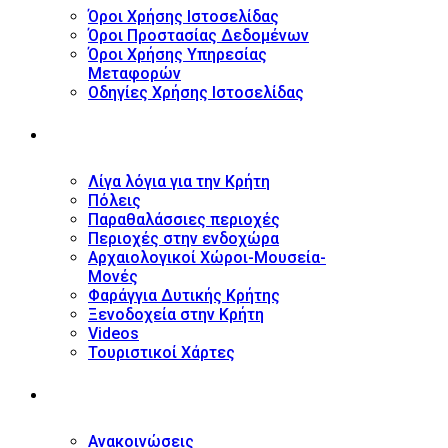
Όροι Χρήσης Ιστοσελίδας
Όροι Προστασίας Δεδομένων
Όροι Χρήσης Υπηρεσίας
Μεταφορών
Οδηγίες Χρήσης Ιστοσελίδας
ΤΟΥΡΙΣΤΙΚΟΣ ΟΔΗΓΟΣ
Λίγα λόγια για την Κρήτη
Πόλεις
Παραθαλάσσιες περιοχές
Περιοχές στην ενδοχώρα
Αρχαιολογικοί Χώροι-Μουσεία-
Μονές
Φαράγγια Δυτικής Κρήτης
Ξενοδοχεία στην Κρήτη
Videos
Τουριστικοί Χάρτες
ΝΕΑ
Ανακοινώσεις