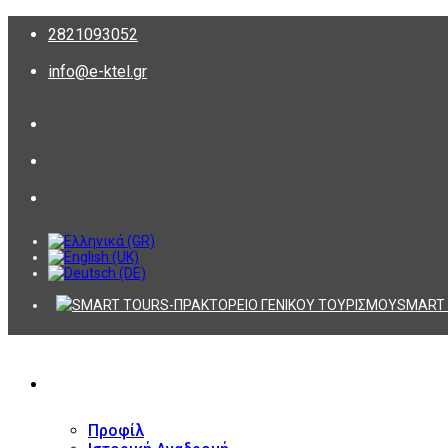
2821093052
info@e-ktel.gr
SMART 
ΕΤΑΙΡΕΙΑ
Προφίλ