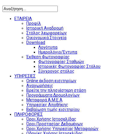
ΕΤΑΙΡΕΙΑ
Προφίλ
Ιστορική Αναδρομή
Στόλος λεωφορείων
Οικονομικά Στοιχεία
Download
Λογότυπα
Ημερολόγιο/Έντυπα
Έκθεση Φωτογραφίας
Φωτογραφίες Σταθμών
Ιστορικές Φωτογραφίες Στόλου
Σύγχρονος στόλος
ΥΠΗΡΕΣΙΕΣ
Online έκδοση εισιτηρίων
Αναχωρήσεις
Βρείτε την πλησιέστερη στάση
Προγράμματα Δρομολογίων
Μεταφορά Α.Μ.Ε.Α
Υπηρεσίες Αποθήκης
Βεβαίωση τιμής εισιτηρίου
ΠΛΗΡΟΦΟΡΙΕΣ
Όροι Χρήσης Ιστοσελίδας
Όροι Προστασίας Δεδομένων
Όροι Χρήσης Υπηρεσίας Μεταφορών
Οδηγίες Χρήσης Ιστοσελίδας