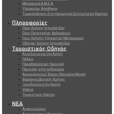
Μεταφορά Α.Μ.Ε.Α
Υπηρεσίες Αποθήκης
Τιμοκατάλογοι Εισιτηρίων και Εκπτωτικών Καρτών
Πληροφορίες
Όροι Χρήσης Ιστοσελίδας
Όροι Προστασίας Δεδομένων
Όροι Χρήσης Υπηρεσίας Μεταφορών
Οδηγίες Χρήσης Ιστοσελίδας
Τουριστικός Οδηγός
Λίγα λόγια για την Κρήτη
Πόλεις
Παραθαλάσσιες Περιοχές
Περιοχές στην ενδοχώρα
Αρχαιολογικοί Χώροι-Μουσεία-Μονές
Φαράγγια Δυτικής Κρήτης
Ξενοδοχεία στην Κρήτη
Videos
Τουριστικοί Χάρτες
ΝΕΑ
Ανακοινώσεις
Διοργανώσεις/Χορηγίες