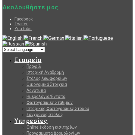
Ακολουθήστε μας
Facebook
Twiiter
YouTube
Εταιρεία
Προφίλ
Ιστορική Αναδρομή
Στόλος λεωφορείων
Οικονομικά Στοιχεία
Λογότυπα
Ημερολόγιο/Εντυπα
Φωτογραφίες Σταθμών
Ιστορικές Φωτογραφίες Στόλου
Σύγχρονος στόλος
Υπηρεσίες
Online έκδοση εισιτηρίων
Προγράμματα Δρομολογίων