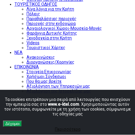
ΤΟΥΡΙΣΤΙΚΟΣ ΟΔΗΓΟΣ
Λίγα λόγια για την Κρήτη
Πόλεις
Παραθαλάσσιες περιοχές
Περιοχές στην ενδοχώρα
Αρχαιολογικοί Χώροι-Μουσεία-Μονές
Φαράγγια Δυτικής Κρήτης
Ξενοδοχεία στην Κρήτη
Videos
Τουριστικοί Χάρτες
ΝΕΑ
Ανακοινώσεις
Διοργανώσεις/Χορηγίες
ΕΠΙΚΟΙΝΩΝΙΑ
Στοιχεία Επικοινωνίας
Χρήσιμοι Σύνδεσμοι
Που θα μας βρείτε
Αξιολόγηση των Υπηρεσιών μας
Αξιολόγηση της Ιστοσελίδας μας
Τα cookies επιτρέπουν μια σειρά από λειτουργίες που ενισχύουν
την εμπειρία σας στο
www.e-ktel.com
. Χρησιμοποιώντας αυτόν
τον ιστότοπο, συμφωνείτε με τη χρήση των cookies, σύμφωνα με
τις οδηγίες μας
Δέχομαι
Περισσότερα