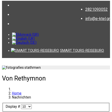
2821093052
info@e-ktel.gr
SMART TOURS-REISEBURO
Von Rethymnon
Home
Nachrichten
Display #