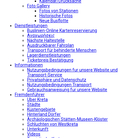
Kalendar/Drucksache
Foto Gallery
Fotos von Stationen
Historische Fotos
Neue Busflotte
Dienstleistungen
Buslinien-Online Kartenreservierung
Αναχωρήσεις
Nächste Haltestelle
Αusdruckbarer Fahrplan
Transport für behinderte Menschen
Lagerdienstleistungen
Ticketpreis Bestätigung
Informationen
Nutzungsbedingungen fur unsere Website und
Transport-Service
Privatsphäre und Datenschutz
Nutzungsbedingungen Transport
Gebrauchsanweisung fur unsere Website
Fremdenführer
Uber Kreta
Städte
Küstengebiete
Hinterland Dörfer
Archäologischen Stätten-Museen-Klöster
Schluchten von Westkreta
Unterkunft
Videos