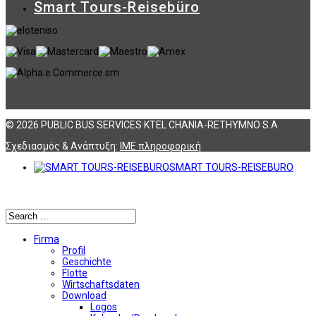
Smart Tours-Reisebüro
© 2026 PUBLIC BUS SERVICES KTEL CHANIA-RETHYMNO S.A
Σχεδιασμός & Ανάπτυξη:
ΙΜΕ πληροφορική
SMART TOURS-REISEBURO
Αναζήτηση
Firma
Profil
Geschichte
Flotte
Wirtschaftsdaten
Download
Logos