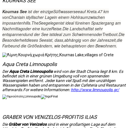
KOURNAS SEE
Kournas
See
ist der einzige
Süßwassersee
auf Kreta.
47 km
von
Chania
in idyllischer Lage
in einem Hohlraum
zwischen
imposanten
hills.The
See
gelegen
ist ideal für
einen Spaziergang am
Nachmittag
oder eine kurze
Reise.
Die Landschaft
ist sehr
entspannend
und der See ist
ideal zum Schwimmen
oder
Tretboot
.
Die
Besonderheit
dieses Sees
ist, dass
,
abhängig von der Jahreszeit
,
die
Farbe
und die Größe
ändern
, wie behauptet
von den Bewohnern
.
Aqua Creta Limnoupolis
Der
Aqua Creta Limnoupolis
wird von der Stadt Chania liegt 8 km. Es
befindet sich in einer grünen Umgebung voll von spannenden
Wasserspielen entfernt. Jeder kann viel Spaß mit den unzähligen
Wasserspielen haben und entspannen in der Cafeteria und Restaurant
afterwards.For weitere Informationen:
http://www.limnoupolis.gr/
GRABER VON VENIZELOS-PROFITIS ILIAS
Die
Gräber
von
Venizelos
sind in einer großartigen Lage auf dem