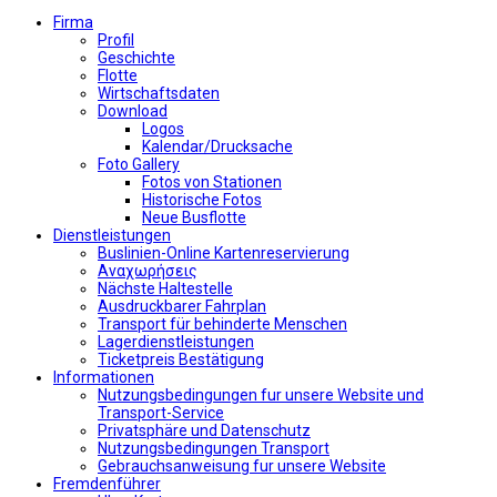
Firma
Profil
Geschichte
Flotte
Wirtschaftsdaten
Download
Logos
Kalendar/Drucksache
Foto Gallery
Fotos von Stationen
Historische Fotos
Neue Busflotte
Dienstleistungen
Buslinien-Online Kartenreservierung
Αναχωρήσεις
Nächste Haltestelle
Αusdruckbarer Fahrplan
Transport für behinderte Menschen
Lagerdienstleistungen
Ticketpreis Bestätigung
Informationen
Nutzungsbedingungen fur unsere Website und
Transport-Service
Privatsphäre und Datenschutz
Nutzungsbedingungen Transport
Gebrauchsanweisung fur unsere Website
Fremdenführer