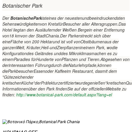
Botanischer
Park
Der
Botanische
Park
ist
eines der neuesten
und
beeindruckendsten
Sehenswürdigkeiten
von Kreta
für
Besucher aller Altersgruppen
.
Das
Hotel liegt
an den Ausläufern
der Weißen Berge
in einer Entfernung
von
18 km
von der Stadt
Chania.
Der Park
erstreckt sich über
eine
Fläche von 200 Hektar
und ist voll von
Obstbäumen
aus der
ganzen
Welt
, Kräuter,
Heil-und
Zierpflanzen
in
einem Park, wo
die
Konfiguration
des Geländes und
des Mikroklimas
machen es zu
einem
Paradies für
Hunderte von
Pflanzen und Tieren.
Abgesehen von
der
interessanten Führung
durch die
Naturlehrpfade,
können
die
Parkbesucher
Essen
oder Kaffee
im Restaurant, das
mit dem
"
Gütezeichen
der
kretischen
Küche"
der
Präfektur
zertifiziert
wurde
genießen
"
kretischen
Qua
Informationen
über den Park finden
Sie auf der offiziellen
Website zu
finden
:
http://www.botanical-park.com/default.aspx?lang=el