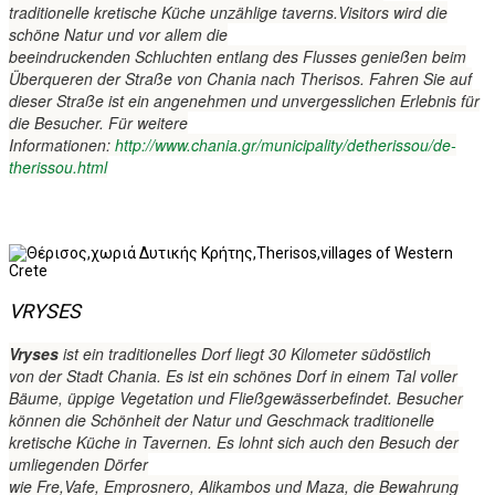
traditionelle
kretische Küche
unzählige
taverns.Visitors
wird
die
schöne Natur
und vor allem
die
beeindruckenden
Schluchten
entlang des Flusses
genießen
beim
Überqueren der Straße
von Chania nach
Therisos
.
Fahren
Sie auf
dieser Straße
ist ein
angenehmen und unvergesslichen
Erlebnis für
die Besucher
.
Für weitere
Informationen:
http://www.chania.gr/municipality/detherissou/de-
therissou.html
VRYSES
Vryses
ist ein traditionelles Dorf
liegt 30
Kilometer südöstlich
von
der Stadt
Chania.
Es ist ein schönes
Dorf in einem Tal
voller
Bäume
, üppige Vegetation
und
Fließgewässer
befindet
.
Besucher
können
die Schönheit der Natur
und Geschmack
traditionelle
kretische Küche
in
Tavernen.
Es lohnt sich auch
den Besuch der
umliegenden
Dörfer
wie
Fre
,
Vafe
,
Emprosnero
,
Alikambos
und
Maza
, die
Bewahrung