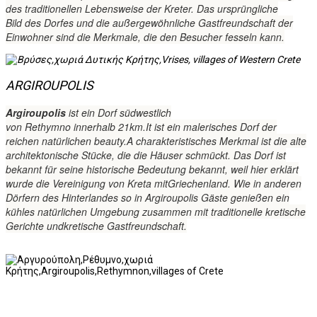
des
traditionellen Lebensweise
der Kreter
.
Das ursprüngliche
Bild
des Dorfes und
die außergewöhnliche
Gastfreundschaft der
Einwohner
sind die Merkmale
, die den Besucher
fesseln
kann
.
ARGIROUPOLIS
Argiroupolis
ist ein Dorf
südwestlich
von
Rethymno
innerhalb
21km.It
ist ein malerisches Dorf
der
reichen natürlichen
beauty.A
charakteristisches Merkmal ist
die
alte
architektonische
Stücke
, die die Häuser
schmückt
.
Das Dorf
ist
bekannt für seine
historische Bedeutung
bekannt, weil
hier
erklärt
wurde
die Vereinigung von
Kreta
mit
Griechenland.
Wie in
anderen
Dörfern
des Hinterlandes
so
in
Argiroupolis
Gäste
genießen
ein
kühles
natürlichen Umgebung
zusammen mit
traditionelle kretische
Gerichte
und
kretische Gastfreundschaft
.