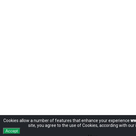
Cookies allow
a number of
features
that enhance
your experience
ww
site
, you agree to
the use of
Cookies
,
according
with
our 
Accept