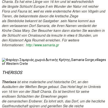
Chania.
Es hat eine Länge
von 16
km
und ist wahrscheinlich
die
längste Schlucht
Europe.It
ein Wunder der Natur
mit reicher
Flora
und Fauna
ist, weil es
viele endemische Arten
von Vögeln und
Tieren
,
die
bekannteste davon
die kretische
Ziege
als
Steinböcke
bekannt
ist
Gastgeber
.
sein Name
kommt aus
dem
verlassenen Dorf
Samaria
, die ihren Namen
verdankt
der
Kirche
Osias
Mary
.
Der Besucher kann
dann starten Sie
wandern
in
die Schlucht
von
Omalos
und da
kreuzte
in
etwa 6
Stunden, um
den
Küstenort Agia
Roumeli
erreichen.
Für weitere
Informationen:
http://www.samaria.gr
THERISOS
Therisos
ist eine malerische
und historische
Ort
,
an den
Ausläufern
der Weißen Berge
gebaut
.
Das Hotel liegt
im Umkreis
von 16
km
von der Stadt
Chania.
Es ist berühmt
für seine
endlosen
Schlachten
der Einwohner
gegen
die
osmanischen
Eroberer.
Es lohnt sich,
das Dorf, um
die herzliche
Gastfreundschaft
spüren und
genießen Sie die
reiche