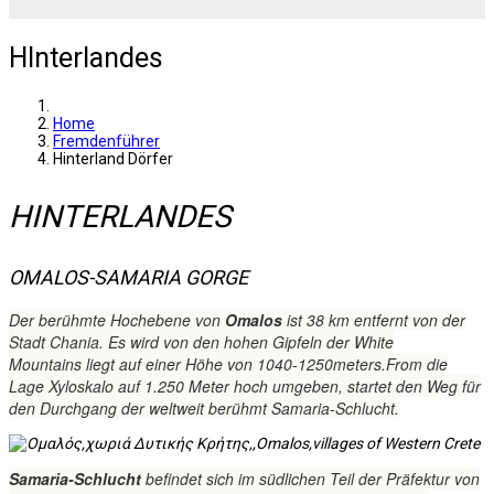
HInterlandes
Home
Fremdenführer
Hinterland Dörfer
HINTERLANDES
OMALOS-SAMARIA GORGE
Der berühmte
Hochebene von
Omalos
ist 38 km entfernt
von der
Stadt
Chania.
Es wird von
den hohen Gipfeln
der
White
Mountains
liegt auf einer Höhe
von
1040-1250
meters.From
die
Lage
Xyloskalo
auf 1.250
Meter hoch
umgeben
,
startet den
Weg für
den Durchgang
der
weltweit berühmt
Samaria-Schlucht
.
Samaria-Schlucht
befindet sich im südlichen
Teil der Präfektur
von