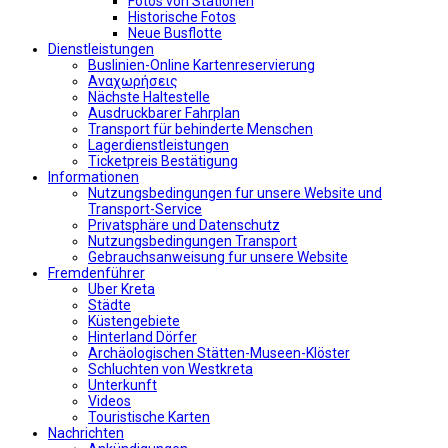
Fotos von Stationen
Historische Fotos
Neue Busflotte
Dienstleistungen
Buslinien-Online Kartenreservierung
Αναχωρήσεις
Nächste Haltestelle
Αusdruckbarer Fahrplan
Transport für behinderte Menschen
Lagerdienstleistungen
Ticketpreis Bestätigung
Informationen
Nutzungsbedingungen fur unsere Website und
Transport-Service
Privatsphäre und Datenschutz
Nutzungsbedingungen Transport
Gebrauchsanweisung fur unsere Website
Fremdenführer
Uber Kreta
Städte
Küstengebiete
Hinterland Dörfer
Archäologischen Stätten-Museen-Klöster
Schluchten von Westkreta
Unterkunft
Videos
Touristische Karten
Nachrichten