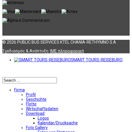
© 2026 PUBLIC BUS SERVICES KTEL CHANIA-RETHYMNO S.A
Σχεδιασμός & Ανάπτυξη:
ΙΜΕ πληροφορική
SMART TOURS-REISEBURO
Αναζήτηση
Firma
Profil
Geschichte
Flotte
Wirtschaftsdaten
Download
Logos
Kalendar/Drucksache
Foto Gallery