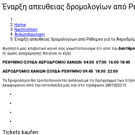
Έναρξη απευθειας δρομολογίων από Ρέ
Home
Nachrichten
Ankündigungen
Έναρξη απευθειας δρομολογίων από Ρέθυμνο για το Αεροδρό
Αγαπητό μας επιβατικό κοινό σας γνωστοποιούμε ότι από την
Δευτέρα
Οι ώρες αναχώρησης θα είναι οι εξής:
ΡΕΘΥΜΝΟ-ΣΟΥΔΑ-ΑΕΡΟΔΡΟΜΙΟ ΧΑΝΙΩΝ 04:30 07:00 16:00 18:45
ΑΕΡΟΔΡΟΜΙΟ ΧΑΝΙΩΝ-ΣΟΥΔΑ-ΡΕΘΥΜΝΟ 09:45 18:30 22:00
Τα δρομολόγια θα τροποποιούνται ανάλογα με το πρόγραμμα των πτήσεω
λεωφορείου από την ιστοσελίδα μας και στο τηλέφωνο 2831022212.
Tickets kaufen