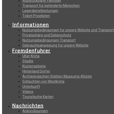
Αusdruckbarer Fahrplan
Transport für behinderte Menschen
Lagerdienstleistungen
Ticket Pricelisten
Informationen
Nutzungsbedingungen fur unsere Website und Transport
Privatsphäre und Datenschutz
Nutzungsbedingungen Transport
Gebrauchsanweisung fur unsere Website
Fremdenfuhrer
Uber Kreta
Stadte
Küstengebiete
Hinterland Dörfer
Archäologischen Stätten-Museums-Klöster
Schluchten von Westkreta
Unterkunft
Videos
Touristische Karten
Nachrichten
Ankündigungen