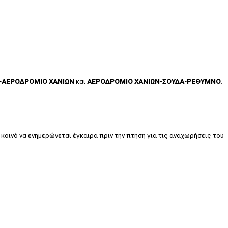
-ΑΕΡΟΔΡΟΜΙΟ ΧΑΝΙΩΝ
και
ΑΕΡΟΔΡΟΜΙΟ ΧΑΝΙΩΝ-ΣΟΥΔΑ-ΡΕΘΥΜΝΟ
.
οινό να ενημερώνεται έγκαιρα πριν την πτήση για τις αναχωρήσεις του