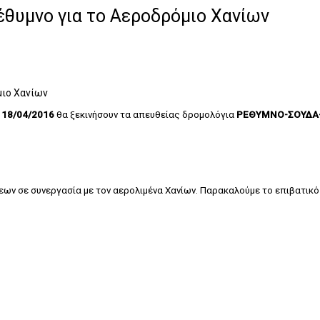
θυμνο για το Αεροδρόμιο Χανίων
μιο Χανίων
 18/04/2016
θα ξεκινήσουν τα απευθείας δρομολόγια
ΡΕΘΥΜΝΟ-ΣΟΥΔΑ
ν σε συνεργασία με τον αερολιμένα Χανίων. Παρακαλούμε το επιβατικό κ