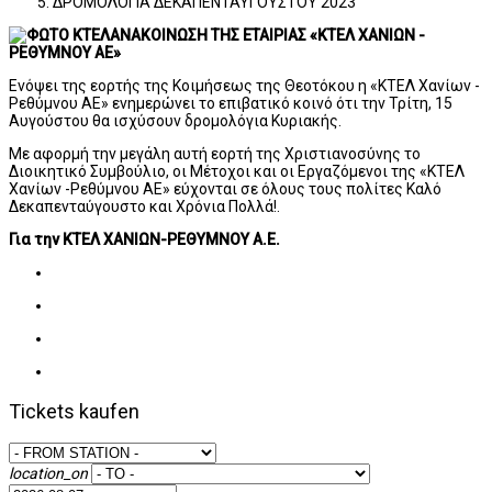
ΔΡΟΜΟΛΟΓΙΑ ΔΕΚΑΠΕΝΤΑΥΓΟΥΣΤΟΥ 2023
ΑΝΑΚΟΙΝΩΣΗ ΤΗΣ ΕΤΑΙΡΙΑΣ «ΚΤΕΛ ΧΑΝΙΩΝ -
ΡΕΘΥΜΝΟΥ ΑΕ»
Ενόψει της εορτής της Κοιμήσεως της Θεοτόκου η «ΚΤΕΛ Χανίων -
Ρεθύμνου ΑΕ» ενημερώνει το επιβατικό κοινό ότι την Τρίτη, 15
Αυγούστου θα ισχύσουν δρομολόγια Κυριακής.
Με αφορμή την μεγάλη αυτή εορτή της Χριστιανοσύνης το
Διοικητικό Συμβούλιο, οι Μέτοχοι και οι Εργαζόμενοι της «ΚΤΕΛ
Χανίων -Ρεθύμνου ΑΕ» εύχονται σε όλους τους πολίτες Καλό
Δεκαπενταύγουστο και Χρόνια Πολλά!.
Για την ΚΤΕΛ ΧΑΝΙΩΝ-ΡΕΘΥΜΝΟΥ Α.Ε.
Tickets kaufen
location_on