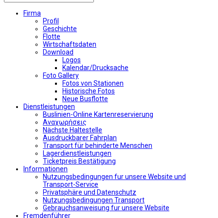
Firma
Profil
Geschichte
Flotte
Wirtschaftsdaten
Download
Logos
Kalendar/Drucksache
Foto Gallery
Fotos von Stationen
Historische Fotos
Neue Busflotte
Dienstleistungen
Buslinien-Online Kartenreservierung
Αναχωρήσεις
Nächste Haltestelle
Αusdruckbarer Fahrplan
Transport für behinderte Menschen
Lagerdienstleistungen
Ticketpreis Bestätigung
Informationen
Nutzungsbedingungen fur unsere Website und
Transport-Service
Privatsphäre und Datenschutz
Nutzungsbedingungen Transport
Gebrauchsanweisung fur unsere Website
Fremdenführer