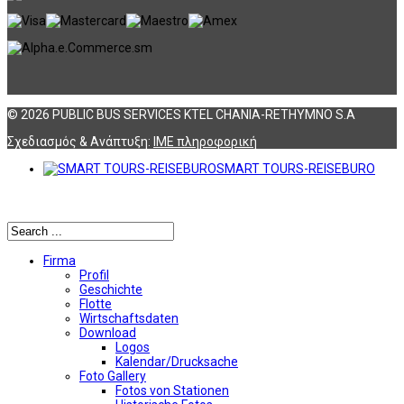
© 2026 PUBLIC BUS SERVICES KTEL CHANIA-RETHYMNO S.A
Σχεδιασμός & Ανάπτυξη:
ΙΜΕ πληροφορική
SMART TOURS-REISEBURO
Αναζήτηση
Firma
Profil
Geschichte
Flotte
Wirtschaftsdaten
Download
Logos
Kalendar/Drucksache
Foto Gallery
Fotos von Stationen