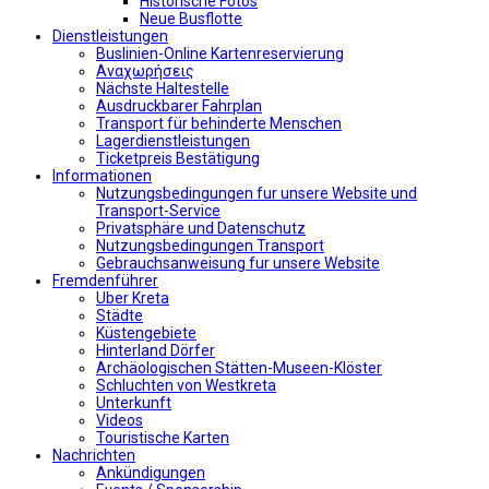
Historische Fotos
Neue Busflotte
Dienstleistungen
Buslinien-Online Kartenreservierung
Αναχωρήσεις
Nächste Haltestelle
Αusdruckbarer Fahrplan
Transport für behinderte Menschen
Lagerdienstleistungen
Ticketpreis Bestätigung
Informationen
Nutzungsbedingungen fur unsere Website und
Transport-Service
Privatsphäre und Datenschutz
Nutzungsbedingungen Transport
Gebrauchsanweisung fur unsere Website
Fremdenführer
Uber Kreta
Städte
Küstengebiete
Hinterland Dörfer
Archäologischen Stätten-Museen-Klöster
Schluchten von Westkreta
Unterkunft
Videos
Touristische Karten
Nachrichten
Ankündigungen