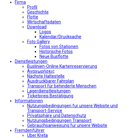
Firma
Profil
Geschichte
Flotte
Wirtschaftsdaten
Download
Logos
Kalendar/Drucksache
Foto Gallery
Fotos von Stationen
Historische Fotos
Neue Busflotte
Dienstleistungen
Buslinien-Online Kartenreservierung
Αναχωρήσεις
Nächste Haltestelle
Αusdruckbarer Fahrplan
Transport für behinderte Menschen
Lagerdienstleistungen
Ticketpreis Bestätigung
Informationen
Nutzungsbedingungen fur unsere Website und
Transport-Service
Privatsphäre und Datenschutz
Nutzungsbedingungen Transport
Gebrauchsanweisung fur unsere Website
Fremdenführer
Uber Kreta