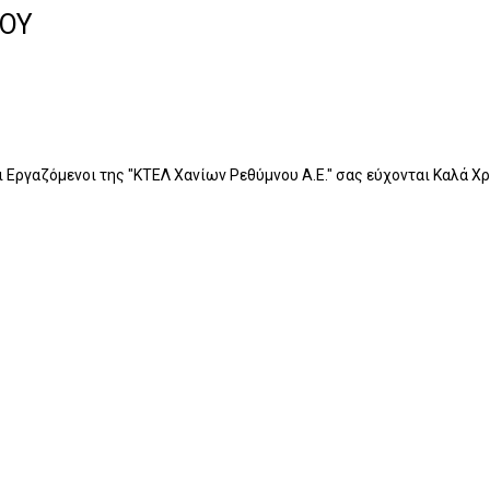
ΝΟΥ
οι Εργαζόμενοι της "ΚΤΕΛ Χανίων Ρεθύμνου Α.Ε." σας εύχονται Καλά Χρ