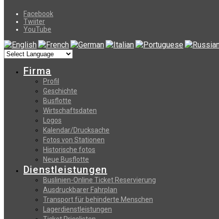
Facebook
Twiiter
YouTube
Firma
Profil
Geschichte
Busflotte
Wirtschaftsdaten
Logos
Kalendar/Drucksache
Fotos von Stationen
Historische fotos
Neue Busflotte
Dienstleistungen
Buslinien-Online Ticket Reservierung
Αusdruckbarer Fahrplan
Transport für behinderte Menschen
Lagerdienstleistungen
Ticket Pricelisten