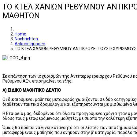
ΤΟ ΚΤΕΛ ΧΑΝΙΩΝ ΡΕΘΥΜΝΟΥ ΑΝΤΙΚΡΟΥ
ΜΑΘΗΤΩΝ
Home
Nachrichten
Ankündigungen
ΤΟ ΚΤΕΛ ΧΑΝΙΩΝ ΡΕΘΥΜΝΟΥ ΑΝΤΙΚΡΟΥΕΙ ΤΟΥΣ ΙΣΧΥΡΙΣΜΟΥΣ
Σε απάντηση των ισχυρισμών της Αντιπεριφερειάρχου Ρεθύμνου κα 
Ρεθύμνου ΑΕ», επισημαίνει τα εξής:
Α) ΕΙΔΙΚΟ ΜΑΘΗΤΙΚΟ ΔΕΛΤΙΟ
Οι δικαιούμενοι μαθητές μεταφοράς χωρίζονται σε δύο κατηγορίες: 
διαθέτουν τακτικά δρομολόγια και εξυπηρετούνται με μισθωμένα λ
Η Εταιρεία μας, δεδομένου ότι όλα τα προηγούμενα χρόνια ήταν ο μ
όλους τους μεταφερόμενους μαθητές, με σκοπό την καλύτερη εξυπη
Όμως θα πρέπει να γίνει κατανοητό ότι οι λίστες των αποζημιώσε
μεταφερόμενους μαθητές που ανήκουν στην β’ κατηγορία, παρόλο π