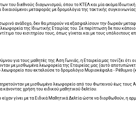
των του διεθνούς διαγωνισμού, όπου το ΚΤΕΛ και μία ακόμα Ιδιωτική
αι δικαιούμενοι μεταφοράς με δρομολόγια της τακτικής συγκοινωνίας
σωρινό ανάδοχο, δεν θα μπορούν να εξασφαλίσουν την δωρεάν μεταφο
 λεωφορεία της Ιδιωτικής Εταιρίας του. Σε περίπτωση δε που κάποι
τίτιμο του εισιτηρίου τους, όπως γίνεται και με τους υπόλοιπους επ
μνου για τους μαθητές της Αση Γωνιάς, η Εταιρεία μας τονίζει ότι 
νταν με μισθωμένα λεωφορεία της Εταιρείας μας (αυτό αποτυπώνετα
ο λεωφορείο που εκτελούσε το δρομολόγιο Μυριοκέφαλα - Ρέθυμνο (
υπηρετούνταν με μισθωμένο λεωφορείο από του Φωτεινού έως τους Α
 κάνοντας χρήση του ειδικού μαθητικού δελτίου.
υ είχαν γίνει με τα Ειδικά Μαθητικά Δελτία ώστε να διορθωθούν, η 