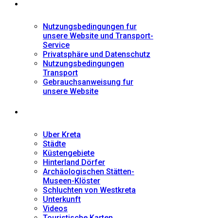
Informationen
Nutzungsbedingungen fur
unsere Website und Transport-
Service
Privatsphäre und Datenschutz
Nutzungsbedingungen
Transport
Gebrauchsanweisung fur
unsere Website
Fremdenführer
Uber Kreta
Städte
Küstengebiete
Hinterland Dörfer
Archäologischen Stätten-
Museen-Klöster
Schluchten von Westkreta
Unterkunft
Videos
Touristische Karten