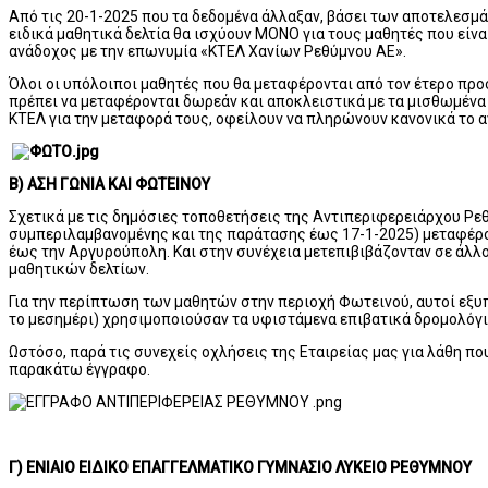
Από τις 20-1-2025 που τα δεδομένα άλλαξαν, βάσει των αποτελεσμά
ειδικά μαθητικά δελτία θα ισχύουν ΜΟΝΟ για τους μαθητές που είν
ανάδοχος με την επωνυμία «ΚΤΕΛ Χανίων Ρεθύμνου ΑΕ».
Όλοι οι υπόλοιποι μαθητές που θα μεταφέρονται από τον έτερο προ
πρέπει να μεταφέρονται δωρεάν και αποκλειστικά με τα μισθωμένα
ΚΤΕΛ για την μεταφορά τους, οφείλουν να πληρώνουν κανονικά το αν
Β) ΑΣΗ ΓΩΝΙΑ ΚΑΙ ΦΩΤΕΙΝΟΥ
Σχετικά με τις δημόσιες τοποθετήσεις της Αντιπεριφερειάρχου Ρεθύ
συμπεριλαμβανομένης και της παράτασης έως 17-1-2025) μεταφέρο
έως την Αργυρούπολη. Και στην συνέχεια μετεπιβιβάζονταν σε άλλ
μαθητικών δελτίων.
Για την περίπτωση των μαθητών στην περιοχή Φωτεινού, αυτοί εξ
το μεσημέρι) χρησιμοποιούσαν τα υφιστάμενα επιβατικά δρομολόγια
Ωστόσο, παρά τις συνεχείς οχλήσεις της Εταιρείας μας για λάθη πο
παρακάτω έγγραφο.
Γ) ΕΝΙΑΙΟ ΕΙΔΙΚΟ ΕΠΑΓΓΕΛΜΑΤΙΚΟ ΓΥΜΝΑΣΙΟ ΛΥΚΕΙΟ ΡΕΘΥΜΝΟΥ