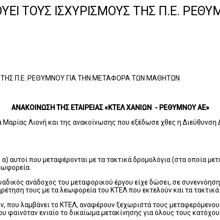
ΕΙ ΤΟΥΣ ΙΣΧΥΡΙΣΜΟΥΣ ΤΗΣ Π.Ε. ΡΕΘ
 ΤΗΣ Π.Ε. ΡΕΘΥΜΝΟΥ ΓΙΑ ΤΗΝ ΜΕΤΑΦΟΡΑ ΤΩΝ ΜΑΘΗΤΩΝ
ΑΝΑΚΟΙΝΩΣΗ ΤΗΣ ΕΤΑΙΡΕΙΑΣ «ΚΤΕΛ ΧΑΝΙΩΝ - ΡΕΘΥΜΝΟΥ ΑΕ»
Μαρίας Λιονή και της ανακοίνωσης που εξέδωσε χθες η Διεύθυνση Δ
α) αυτοί που μεταφέρονται με τα τακτικά δρομολόγια (στα οποία μετα
εωφορεία.
οναδικός ανάδοχος του μεταφορικού έργου είχε δώσει, σε συνεννόηση
ρέτηση τους με τα λεωφορεία του ΚΤΕΛ που εκτελούν και τα τακτικά
ων, που λαμβάνει το ΚΤΕΛ, αναφέρουν ξεχωριστά τους μεταφερόμενου
ου φαινόταν ενιαίο το δικαίωμα μετακίνησης για όλους τους κατόχο