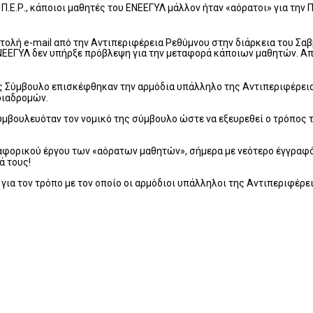
ς Π.Ε.Ρ., κάποιοι μαθητές του ΕΝΕΕΓΥΛ μάλλον ήταν «αόρατοι» για τ
ολή e-mail από την Αντιπεριφέρεια Ρεθύμνου στην διάρκεια του Σαβ
ΕΝΕΕΓΥΛ δεν υπήρξε πρόβλεψη για την μεταφορά κάποιων μαθητών. Απ
ς Σύμβουλο επισκέφθηκαν την αρμόδια υπάλληλο της Αντιπεριφέρεια
διαδρομών.
υμβουλευόταν τον νομικό της σύμβουλο ώστε να εξευρεθεί ο τρόπος 
αφορικού έργου των «αόρατων μαθητών», σήμερα με νεότερο έγγραφό τη
ά τους!
ς για τον τρόπο με τον οποίο οι αρμόδιοι υπάλληλοι της Αντιπεριφέρ