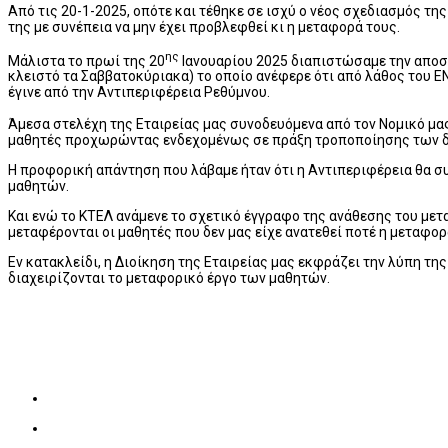
Από τις 20-1-2025, οπότε και τέθηκε σε ισχύ ο νέος σχεδιασμός τη
της με συνέπεια να μην έχει προβλεφθεί κι η μεταφορά τους.
ης
Μάλιστα το πρωί της 20
Ιανουαρίου 2025 διαπιστώσαμε την αποστ
κλειστό τα Σαββατοκύριακα) το οποίο ανέφερε ότι από λάθος του 
έγινε από την Αντιπεριφέρεια Ρεθύμνου.
Άμεσα στελέχη της Εταιρείας μας συνοδευόμενα από τον Νομικό μα
μαθητές προχωρώντας ενδεχομένως σε πράξη τροποποίησης των 
Η προφορική απάντηση που λάβαμε ήταν ότι η Αντιπεριφέρεια θα σ
μαθητών.
Και ενώ το ΚΤΕΛ ανάμενε το σχετικό έγγραφο της ανάθεσης του μετ
μεταφέρονται οι μαθητές που δεν μας είχε ανατεθεί ποτέ η μεταφορ
Εν κατακλείδι, η Διοίκηση της Εταιρείας μας εκφράζει την λύπη τη
διαχειρίζονται το μεταφορικό έργο των μαθητών.