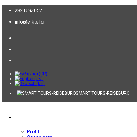
2821093052
info@e-ktel.gr
SMART TOURS-REISEBURO
Firma
Profil