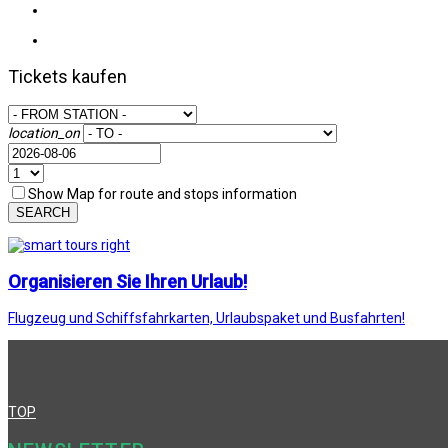
Tickets kaufen
location_on
Show Map for route and stops information
SEARCH
Organisieren Sie Ihren Urlaub!
Flugzeug und Schiffsfahrkarten, Urlaubspaket und Busfahrten!
TOP