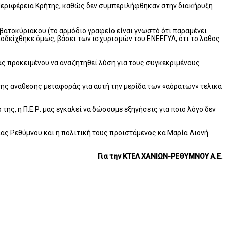
ην Περιφέρεια Κρήτης, καθώς δεν συμπεριλήφθηκαν στην διακήρυξη
βατοκύριακου (το αρμόδιο γραφείο είναι γνωστό ότι παραμένει
οδείχθηκε όμως, βάσει των ισχυρισμών του ΕΝΕΕΓΥΛ, ότι το λάθος
ς προκειμένου να αναζητηθεί λύση για τους συγκεκριμένους
της ανάθεσης μεταφοράς για αυτή την μερίδα των «αόρατων» τελικά
ς, η Π.Ε.Ρ. μας εγκαλεί να δώσουμε εξηγήσεις για ποιο λόγο δεν
ειας Ρεθύμνου και η πολιτική τους προϊστάμενος κα Μαρία Λιονή
Για την ΚΤΕΛ ΧΑΝΙΩΝ-ΡΕΘΥΜΝΟΥ Α.Ε.