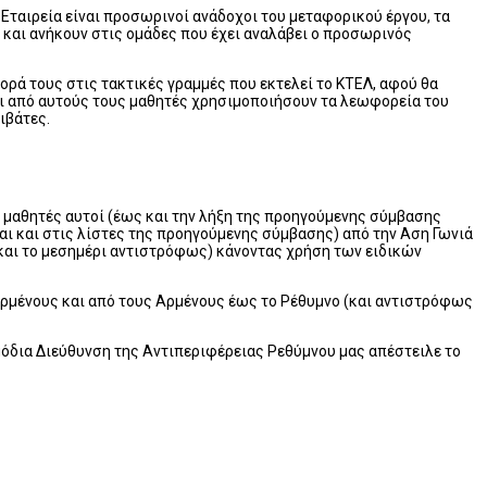
 Εταιρεία είναι προσωρινοί ανάδοχοι του μεταφορικού έργου, τα
 και ανήκουν στις ομάδες που έχει αναλάβει ο προσωρινός
ρά τους στις τακτικές γραμμές που εκτελεί το ΚΤΕΛ, αφού θα
οι από αυτούς τους μαθητές χρησιμοποιήσουν τα λεωφορεία του
ιβάτες.
οι μαθητές αυτοί (έως και την λήξη της προηγούμενης σύμβασης
ι και στις λίστες της προηγούμενης σύμβασης) από την Αση Γωνιά
και το μεσημέρι αντιστρόφως) κάνοντας χρήση των ειδικών
ρμένους και από τους Αρμένους έως το Ρέθυμνο (και αντιστρόφως
αρμόδια Διεύθυνση της Αντιπεριφέρειας Ρεθύμνου μας απέστειλε το