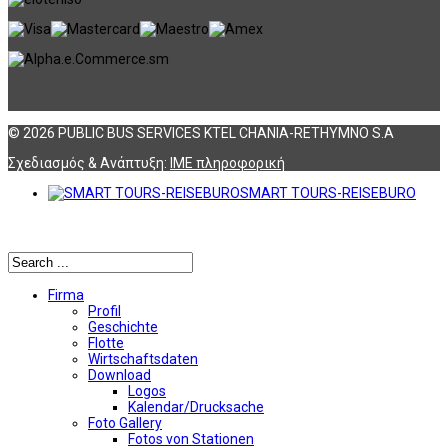
© 2026 PUBLIC BUS SERVICES KTEL CHANIA-RETHYMNO S.A
Σχεδιασμός & Ανάπτυξη:
ΙΜΕ πληροφορική
SMART TOURS-REISEBURO
Αναζήτηση
Firma
Profil
Geschichte
Flotte
Wirtschaftsdaten
Download
Logos
Kalendar/Drucksache
Foto Gallery
Fotos von Stationen