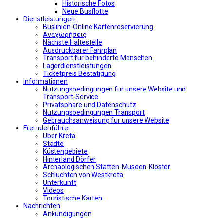
Historische Fotos
Neue Busflotte
Dienstleistungen
Buslinien-Online Kartenreservierung
Αναχωρήσεις
Nächste Haltestelle
Αusdruckbarer Fahrplan
Transport für behinderte Menschen
Lagerdienstleistungen
Ticketpreis Bestätigung
Informationen
Nutzungsbedingungen fur unsere Website und
Transport-Service
Privatsphäre und Datenschutz
Nutzungsbedingungen Transport
Gebrauchsanweisung fur unsere Website
Fremdenführer
Uber Kreta
Städte
Küstengebiete
Hinterland Dörfer
Archäologischen Stätten-Museen-Klöster
Schluchten von Westkreta
Unterkunft
Videos
Touristische Karten
Nachrichten
Ankündigungen