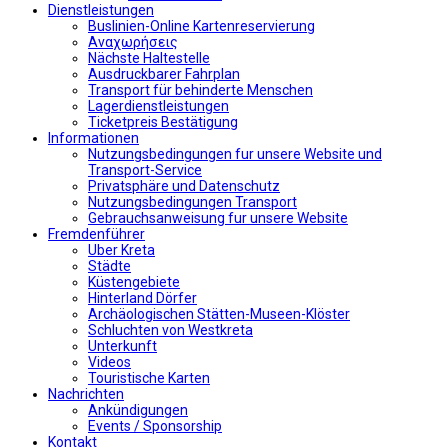
Dienstleistungen
Buslinien-Online Kartenreservierung
Αναχωρήσεις
Nächste Haltestelle
Αusdruckbarer Fahrplan
Transport für behinderte Menschen
Lagerdienstleistungen
Ticketpreis Bestätigung
Informationen
Nutzungsbedingungen fur unsere Website und
Transport-Service
Privatsphäre und Datenschutz
Nutzungsbedingungen Transport
Gebrauchsanweisung fur unsere Website
Fremdenführer
Uber Kreta
Städte
Küstengebiete
Hinterland Dörfer
Archäologischen Stätten-Museen-Klöster
Schluchten von Westkreta
Unterkunft
Videos
Touristische Karten
Nachrichten
Ankündigungen
Events / Sponsorship
Kontakt