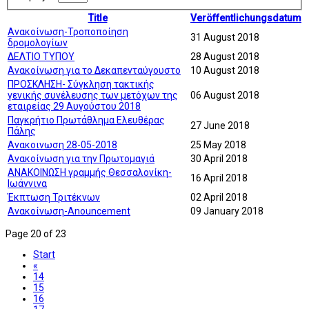
Title
Veröffentlichungsdatum
Ανακοίνωση-Τροποποίηση
31 August 2018
δρομολογίων
ΔΕΛΤΙΟ ΤΥΠΟΥ
28 August 2018
Ανακοίνωση για το Δεκαπενταύγουστο
10 August 2018
ΠΡΟΣΚΛΗΣΗ- Σύγκληση τακτικής
γενικής συνέλευσης των μετόχων της
06 August 2018
εταιρείας 29 Αυγούστου 2018
Παγκρήτιο Πρωτάθλημα Ελευθέρας
27 June 2018
Πάλης
Ανακοινωση 28-05-2018
25 May 2018
Ανακοίνωση για την Πρωτομαγιά
30 April 2018
ΑΝΑΚΟΙΝΩΣΗ γραμμής Θεσσαλονίκη-
16 April 2018
Ιωάννινα
Έκπτωση Τριτέκνων
02 April 2018
Ανακοίνωση-Anouncement
09 January 2018
Page 20 of 23
Start
«
14
15
16