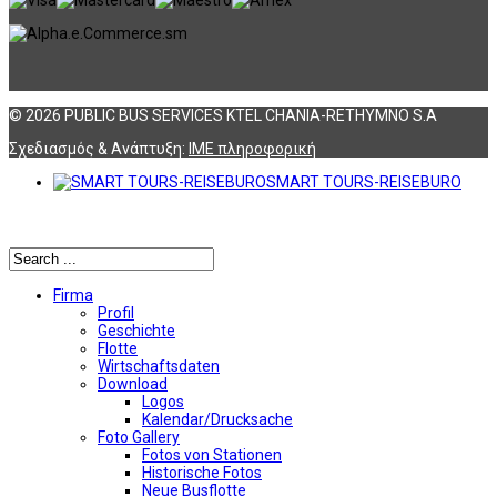
© 2026 PUBLIC BUS SERVICES KTEL CHANIA-RETHYMNO S.A
Σχεδιασμός & Ανάπτυξη:
ΙΜΕ πληροφορική
SMART TOURS-REISEBURO
Αναζήτηση
Firma
Profil
Geschichte
Flotte
Wirtschaftsdaten
Download
Logos
Kalendar/Drucksache
Foto Gallery
Fotos von Stationen
Historische Fotos
Neue Busflotte