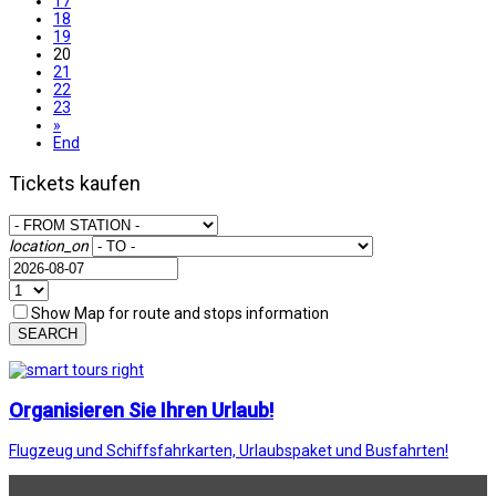
17
18
19
20
21
22
23
»
End
Tickets kaufen
location_on
Show Map for route and stops information
SEARCH
Organisieren Sie Ihren Urlaub!
Flugzeug und Schiffsfahrkarten, Urlaubspaket und Busfahrten!