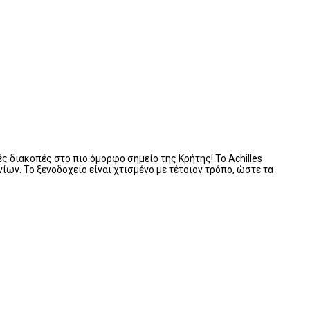
ς διακοπές στο πιο όμορφο σημείο της Κρήτης! Το Achilles
νίων. Το ξενοδοχείο είναι χτισμένο με τέτοιον τρόπο, ώστε τα