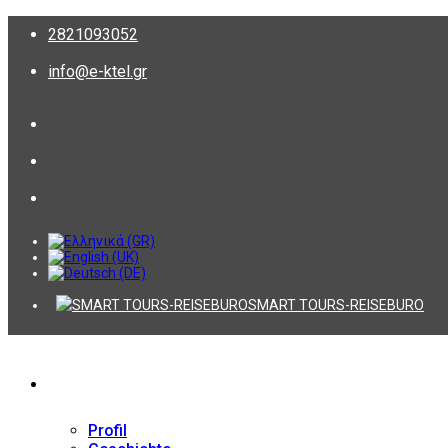
2821093052
info@e-ktel.gr
SMART TOURS-REISEBURO
Firma
Profil