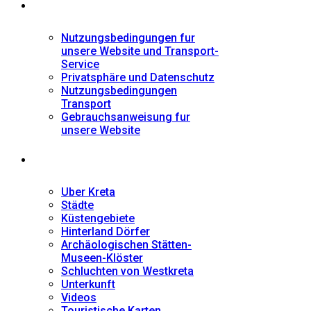
Informationen
Nutzungsbedingungen fur
unsere Website und Transport-
Service
Privatsphäre und Datenschutz
Nutzungsbedingungen
Transport
Gebrauchsanweisung fur
unsere Website
Fremdenführer
Uber Kreta
Städte
Küstengebiete
Hinterland Dörfer
Archäologischen Stätten-
Museen-Klöster
Schluchten von Westkreta
Unterkunft
Videos
Touristische Karten