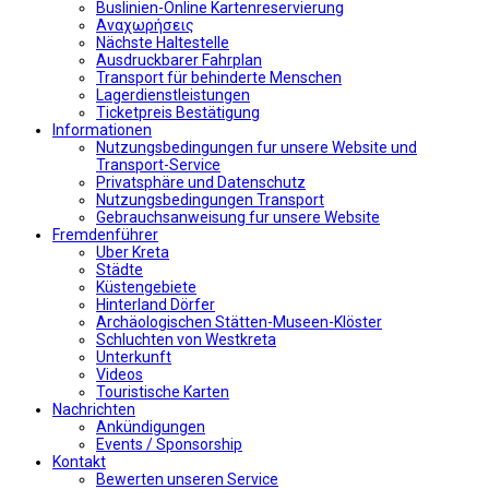
Buslinien-Online Kartenreservierung
Αναχωρήσεις
Nächste Haltestelle
Αusdruckbarer Fahrplan
Transport für behinderte Menschen
Lagerdienstleistungen
Ticketpreis Bestätigung
Informationen
Nutzungsbedingungen fur unsere Website und
Transport-Service
Privatsphäre und Datenschutz
Nutzungsbedingungen Transport
Gebrauchsanweisung fur unsere Website
Fremdenführer
Uber Kreta
Städte
Küstengebiete
Hinterland Dörfer
Archäologischen Stätten-Museen-Klöster
Schluchten von Westkreta
Unterkunft
Videos
Touristische Karten
Nachrichten
Ankündigungen
Events / Sponsorship
Kontakt
Bewerten unseren Service