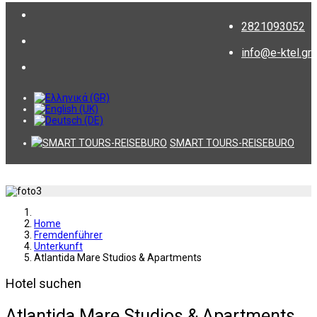
2821093052
info@e-ktel.gr
SMART TOURS-REISEBURO
Home
Fremdenführer
Unterkunft
Atlantida Mare Studios & Apartments
Hotel suchen
Atlantida Mare Studios & Apartments