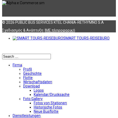
© 2026 PUBLIC BUS SERVICES KTEL CHANIA-RETHYMNO S.A
Σχεδιασμός & Ανάπτυξη:
ΙΜΕ πληροφορική
SMART TOURS-REISEBURO
Αναζήτηση
Firma
Profil
Geschichte
Flotte
Wirtschaftsdaten
Download
Logos
Kalendar/Drucksache
Foto Gallery
Fotos von Stationen
Historische Fotos
Neue Busflotte
Dienstleistungen