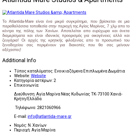
Το Atlantida-Mare είναι ένα μικρό συγκρότημα, που βρίσκεται σε μια
παραθαλάσσια τοποθεσία στην περιοχή της Αγίας Μαρίνας, 7 χλμ απο το
κέντρο της πόλης των Χανίων. Αποτελείται απο ευρύχωρα και άνετα
διαμερίσματα και είναι ιδανικός προορισμός για οικογένειες αλλά και
ζευγάρια! Οι αρχές της κρητικής φιλοξενίας απο το προσωπικό του
ξενοδοχείου σας περιμένουν για διακοπές που θα σας μείνουν
αξέχαστες!
Additional Info
Τύπος καταλύματος:
Ενοικιαζόμενα Επιπλωμένα Δωμάτια
Website:
Website
Κατηγορία αστέρων:
2
Επικοινωνία:
Διεύθυνση: Αγία Μαρίνα Νέας Κυδωνίας ΤΚ-73100 Χανιά-
Κρήτη/Ελλάδα
Τηλέφωνο: 2821060966
E-mail:
info@atlantida-mare.gr
Νομός:
Ν. Χανίων
Περιοχή:
Αγία Μαρίνα