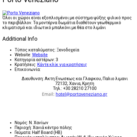
Όλοι οι χώροι είναι εξοπλισμένοι με σύστημα ψύξης φιλικό προς
το περιβάλλον. Τα μοντέρνα δωμάτια διαθέτουν γεωθερμικό
κλιματισμό και ιδιωτικό μπαλκόνι με θέα στο λιμάνι
Additional Info
Τύπος καταλύματος:
Ξενοδοχεία
Website:
Website
Κατηγορία αστέρων:
3
Κρατήσεις:
Κάντε κλίκ για κρατήσεις
Επικοινωνία:
Διευθυνση: Ακτη Ενωσεως και Γλαφκου, Παλιο λιμανι
72132, Χανια, Κρητη
Τηλ.: +30 28210 27100
Email:
hotel@portoveneziano.gr
Νομός:
Ν. Χανίων
Περιοχή:
Χανιά κέντρο πόλης
Γεύματα:
Half Board (HB)