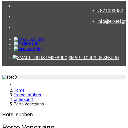
2821093052
info@e-ktel.gr
SMART TOURS-REISEBURO
Home
Fremdenführer
Unterkunft
Porto Veneziano
Hotel suchen
Porto Veneziano