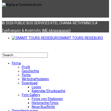
© 2026 PUBLIC BUS SERVICES KTEL CHANIA-RETHYMNO S.A
Σχεδιασμός & Ανάπτυξη:
ΙΜΕ πληροφορική
SMART TOURS-REISEBURO
Αναζήτηση
Firma
Profil
Geschichte
Flotte
Wirtschaftsdaten
Download
Logos
Kalendar/Drucksache
Foto Gallery
Fotos von Stationen
Historische Fotos
Neue Busflotte
Dienstleistungen