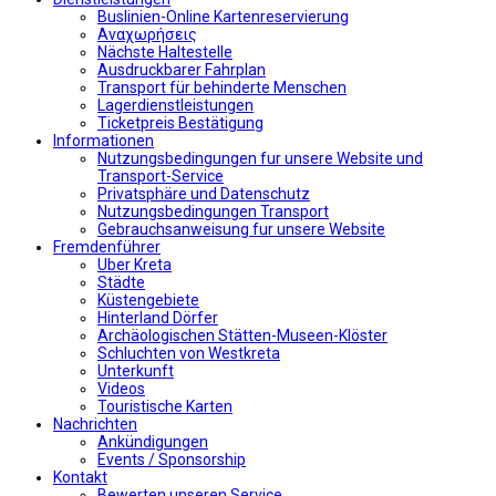
Buslinien-Online Kartenreservierung
Αναχωρήσεις
Nächste Haltestelle
Αusdruckbarer Fahrplan
Transport für behinderte Menschen
Lagerdienstleistungen
Ticketpreis Bestätigung
Informationen
Nutzungsbedingungen fur unsere Website und
Transport-Service
Privatsphäre und Datenschutz
Nutzungsbedingungen Transport
Gebrauchsanweisung fur unsere Website
Fremdenführer
Uber Kreta
Städte
Küstengebiete
Hinterland Dörfer
Archäologischen Stätten-Museen-Klöster
Schluchten von Westkreta
Unterkunft
Videos
Touristische Karten
Nachrichten
Ankündigungen
Events / Sponsorship
Kontakt
Bewerten unseren Service