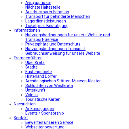
Αναχωρήσεις
Nächste Haltestelle
Αusdruckbarer Fahrplan
Transport für behinderte Menschen
Lagerdienstleistungen
Ticketpreis Bestätigung
Informationen
Nutzungsbedingungen fur unsere Website und
Transport-Service
Privatsphäre und Datenschutz
Nutzungsbedingungen Transport
Gebrauchsanweisung fur unsere Website
Fremdenführer
Uber Kreta
Städte
Küstengebiete
Hinterland Dörfer
Archäologischen Stätten-Museen-Klöster
Schluchten von Westkreta
Unterkunft
Videos
Touristische Karten
Nachrichten
Ankündigungen
Events / Sponsorship
Kontakt
Bewerten unseren Service
Webseitenbewertung