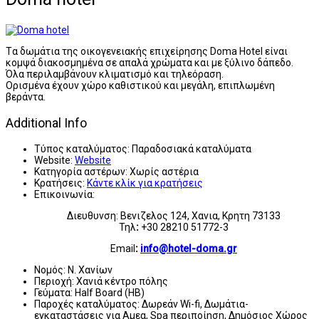
Tα δωμάτια της οικογενειακής επιχείρησης Doma Hotel είναι
κομψά διακοσμημένα σε απαλά χρώματα και με ξύλινο δάπεδο.
Όλα περιλαμβάνουν κλιματισμό και τηλεόραση.
Ορισμένα έχουν χώρο καθιστικού και μεγάλη, επιπλωμένη
βεράντα.
Additional Info
Τύπος καταλύματος:
Παραδοσιακά καταλύματα
Website:
Website
Κατηγορία αστέρων:
Χωρίς αστέρια
Κρατήσεις:
Κάντε κλίκ για κρατήσεις
Επικοινωνία:
Διευθυνση: Βενιζελος 124, Χανια, Κρητη 73133
Τηλ
:
+30 28210 51772-3
Email
:
info@hotel-doma.gr
Νομός:
Ν. Χανίων
Περιοχή:
Χανιά κέντρο πόλης
Γεύματα:
Half Board (HB)
Παροχές καταλύματος:
Δωρεάν Wi-fi, Δωμάτια-
εγκαταστάσεις για Αμεα, Spa περιποίηση, Δημόσιος Χώρος