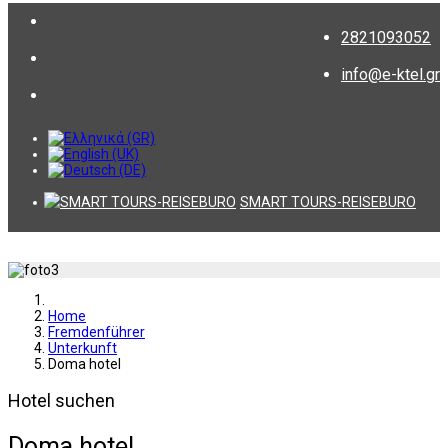
2821093052
info@e-ktel.gr
SMART TOURS-REISEBURO
Home
Fremdenführer
Unterkunft
Doma hotel
Hotel suchen
Doma hotel