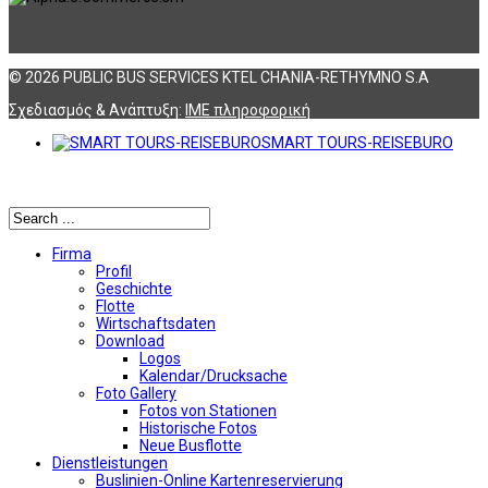
© 2026 PUBLIC BUS SERVICES KTEL CHANIA-RETHYMNO S.A
Σχεδιασμός & Ανάπτυξη:
ΙΜΕ πληροφορική
SMART TOURS-REISEBURO
Αναζήτηση
Firma
Profil
Geschichte
Flotte
Wirtschaftsdaten
Download
Logos
Kalendar/Drucksache
Foto Gallery
Fotos von Stationen
Historische Fotos
Neue Busflotte
Dienstleistungen
Buslinien-Online Kartenreservierung