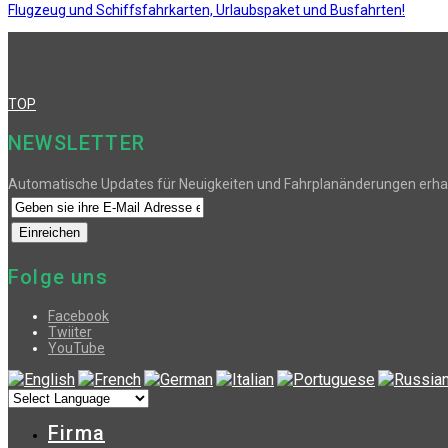
Flugzeug und Schiffsfahrkarten, Urlaubspaket und Busfahrten!
TOP
NEWSLETTER
Automatische Updates für Neuigkeiten und Fahrplanänderungen erha
Folge uns
Facebook
Twiiter
YouTube
Firma