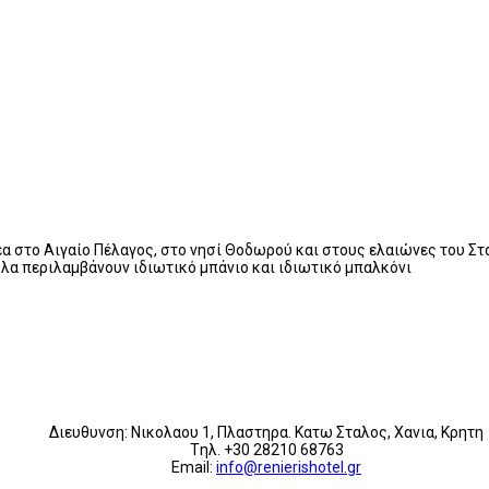
έα στο Αιγαίο Πέλαγος, στο νησί Θοδωρού και στους ελαιώνες του Στ
λα περιλαμβάνουν ιδιωτικό μπάνιο και ιδιωτικό μπαλκόνι
Διευθυνση: Νικολαου 1, Πλαστηρα. Κατω Σταλος, Χανια, Κρητη
Tηλ. +30 28210 68763
Email:
info@renierishotel.gr