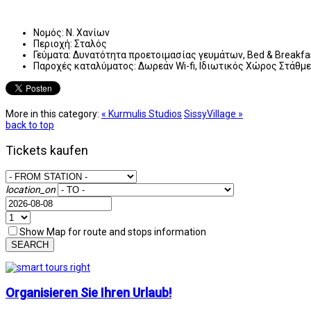
Νομός:
Ν. Χανίων
Περιοχή:
Σταλός
Γεύματα:
Δυνατότητα προετοιμασίας γευμάτων, Bed & Breakfas
Παροχές καταλύματος:
Δωρεάν Wi-fi, Ιδιωτικός Χώρος Στάθμ
More in this category:
« Kurmulis Studios
SissyVillage »
back to top
Tickets kaufen
location_on
Show Map for route and stops information
SEARCH
Organisieren Sie Ihren Urlaub!