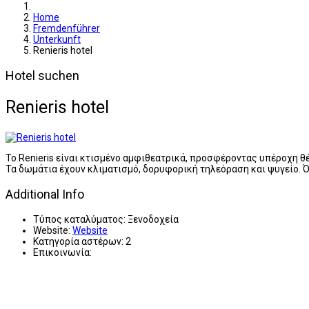
Home
Fremdenführer
Unterkunft
Renieris hotel
Hotel suchen
Renieris hotel
Το Renieris είναι κτισμένο αμφιθεατρικά, προσφέροντας υπέροχη θ
Τα δωμάτια έχουν κλιματισμό, δορυφορική τηλεόραση και ψυγείο. Ό
Additional Info
Τύπος καταλύματος:
Ξενοδοχεία
Website:
Website
Κατηγορία αστέρων:
2
Επικοινωνία: