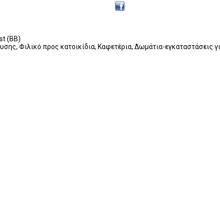
t (BB)
ευσης, Φιλικό προς κατοικίδια, Καφετέρια, Δωμάτια-εγκαταστάσεις γ