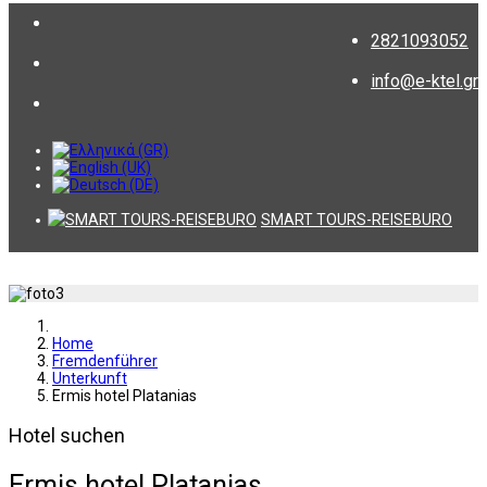
2821093052
info@e-ktel.gr
SMART TOURS-REISEBURO
Home
Fremdenführer
Unterkunft
Ermis hotel Platanias
Hotel suchen
Ermis hotel Platanias