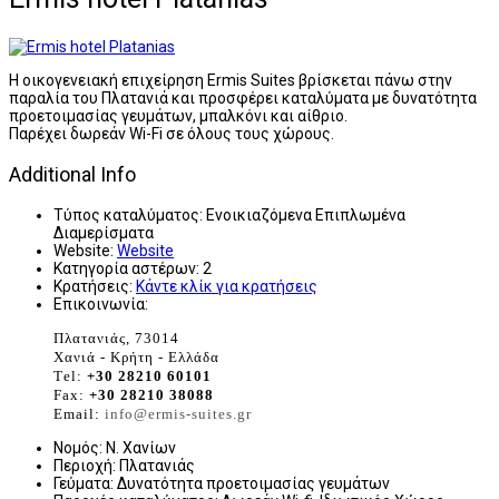
Η οικογενειακή επιχείρηση Ermis Suites βρίσκεται πάνω στην
παραλία του Πλατανιά και προσφέρει καταλύματα με δυνατότητα
προετοιμασίας γευμάτων, μπαλκόνι και αίθριο.
Παρέχει δωρεάν Wi-Fi σε όλους τους χώρους.
Additional Info
Τύπος καταλύματος:
Ενοικιαζόμενα Επιπλωμένα
Διαμερίσματα
Website:
Website
Κατηγορία αστέρων:
2
Κρατήσεις:
Κάντε κλίκ για κρατήσεις
Επικοινωνία:
Πλατανιάς, 73014
Χανιά - Κρήτη - Ελλάδα
Τel:
+30 28210 60101
Fax:
+30 28210 38088
Email:
info@ermis-suites.gr
Νομός:
Ν. Χανίων
Περιοχή:
Πλατανιάς
Γεύματα:
Δυνατότητα προετοιμασίας γευμάτων