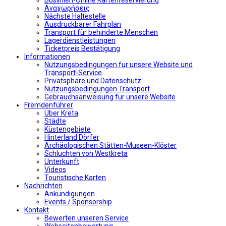
Αναχωρήσεις
Nächste Haltestelle
Αusdruckbarer Fahrplan
Transport für behinderte Menschen
Lagerdienstleistungen
Ticketpreis Bestätigung
Informationen
Nutzungsbedingungen fur unsere Website und
Transport-Service
Privatsphäre und Datenschutz
Nutzungsbedingungen Transport
Gebrauchsanweisung fur unsere Website
Fremdenführer
Uber Kreta
Städte
Küstengebiete
Hinterland Dörfer
Archäologischen Stätten-Museen-Klöster
Schluchten von Westkreta
Unterkunft
Videos
Touristische Karten
Nachrichten
Ankündigungen
Events / Sponsorship
Kontakt
Bewerten unseren Service
Webseitenbewertung