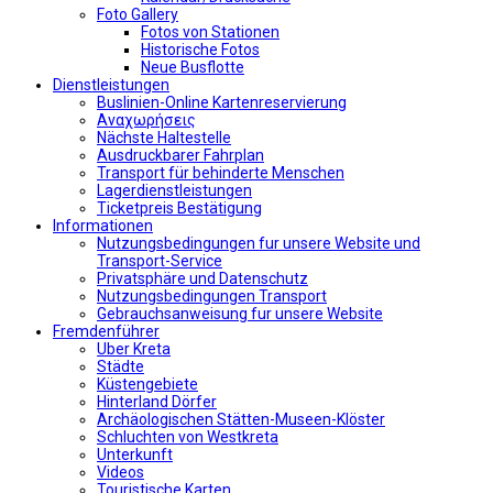
Foto Gallery
Fotos von Stationen
Historische Fotos
Neue Busflotte
Dienstleistungen
Buslinien-Online Kartenreservierung
Αναχωρήσεις
Nächste Haltestelle
Αusdruckbarer Fahrplan
Transport für behinderte Menschen
Lagerdienstleistungen
Ticketpreis Bestätigung
Informationen
Nutzungsbedingungen fur unsere Website und
Transport-Service
Privatsphäre und Datenschutz
Nutzungsbedingungen Transport
Gebrauchsanweisung fur unsere Website
Fremdenführer
Uber Kreta
Städte
Küstengebiete
Hinterland Dörfer
Archäologischen Stätten-Museen-Klöster
Schluchten von Westkreta
Unterkunft
Videos
Touristische Karten