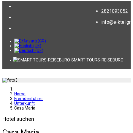
2821093052
info@e-ktel.gr
SMART TOURS-REISEBURO
Home
Fremdenführer
Unterkunft
Casa Maria
Hotel suchen
Casa Maria