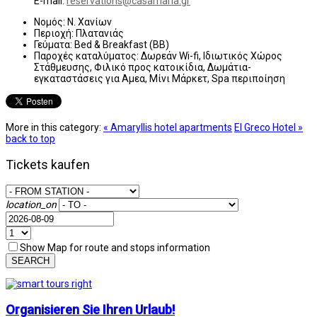
E-mail:
reservations@casamaria.gr
Νομός:
Ν. Χανίων
Περιοχή:
Πλατανιάς
Γεύματα:
Bed & Breakfast (BB)
Παροχές καταλύματος:
Δωρεάν Wi-fi, Ιδιωτικός Χώρος
Στάθμευσης, Φιλικό προς κατοικίδια, Δωμάτια-
εγκαταστάσεις για Αμεα, Μίνι Μάρκετ, Spa περιποίηση
More in this category:
« Amaryllis hotel apartments
El Greco Hotel »
back to top
Tickets kaufen
location_on
Show Map for route and stops information
SEARCH
Organisieren Sie Ihren Urlaub!