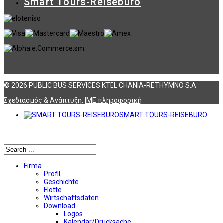
Smart Tours-Reisebüro
© 2026 PUBLIC BUS SERVICES KTEL CHANIA-RETHYMNO S.A
Σχεδιασμός & Ανάπτυξη:
ΙΜΕ πληροφορική
SMART TOURS-REISEBURO
Αναζήτηση
Firma
Profil
Geschichte
Flotte
Wirtschaftsdaten
Download
Logos
Kalendar/Drucksache