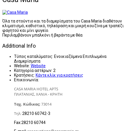
Όλα τα στούντιο και τα διαμερίσματα του Casa Maria διαθέτουν
κλιματισμό, καθιστικό, τηλεόραση και μικρή κουζίνα με τραπέζι
φαγητού και μίνι ψυγείο.
Περιλαμβάνουν μπαλκόνι ή βεράντα με θέα
Additional Info
Τύπος καταλύματος:
Ενοικιαζόμενα Επιπλωμένα
Διαμερίσματα
Website:
Website
Κατηγορία αστέρων:
2
Κρατήσεις:
Κάντε κλίκ για κρατήσεις
Επικοινωνία:
CASA MARIA HOTEL APTS
ΠΛΑΤΑΝΙΑΣ, ΧΑΝΙΑ - ΚΡΗΤΗ
Ταχ. Κώδικας:
73014
Τηλ:
28210 60742-3
Fax:28210 60744