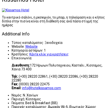
Το κεντρικό σαλόνι, η ρεσεψιόν, το μπαρ, η τηλεόραση και ο κήπος
δίπλα στην πισίνα είναι στη διάθεσή σας ανά πάσα στιγμή της
ημέρας
Additional Info
Τύπος καταλύματος:
Ξενοδοχεία
Website:
Website
Κατηγορία αστέρων:
1
Κρατήσεις:
Κάντε κλίκ για κρατήσεις
Επικοινωνία:
Διευθυνση:
172 Ηρωων Πολυτεχνειου, Καστελι , Κισσαμος,
Χανια 73 400
Τηλ:
(+30) 28220 22861, (+30) 28220 22086, (+30) 28220
22280
Fax:
(0030) 28220 22475
Email:
info@hotelkissamos.com
Νομός:
Ν. Χανίων
Περιοχή:
Κίσσαμος
Γεύματα:
Bed & Breakfast (BB)
Παροχές καταλύματος:
Δωρεάν Wi-fi, Ιδιωτικός Χώρος