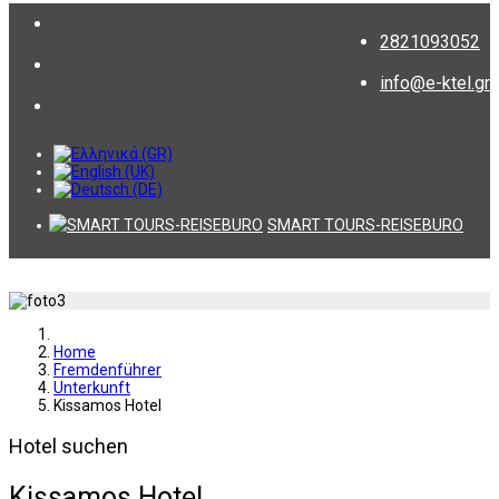
2821093052
info@e-ktel.gr
SMART TOURS-REISEBURO
Home
Fremdenführer
Unterkunft
Kissamos Hotel
Hotel suchen
Kissamos Hotel