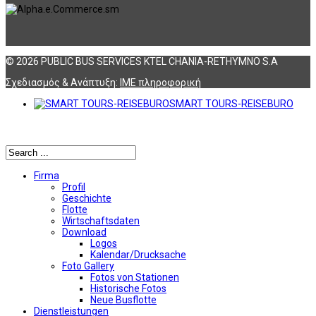
© 2026 PUBLIC BUS SERVICES KTEL CHANIA-RETHYMNO S.A
Σχεδιασμός & Ανάπτυξη:
ΙΜΕ πληροφορική
SMART TOURS-REISEBURO
Αναζήτηση
Firma
Profil
Geschichte
Flotte
Wirtschaftsdaten
Download
Logos
Kalendar/Drucksache
Foto Gallery
Fotos von Stationen
Historische Fotos
Neue Busflotte
Dienstleistungen