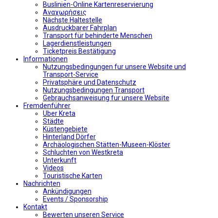
Buslinien-Online Kartenreservierung
Αναχωρήσεις
Nächste Haltestelle
Αusdruckbarer Fahrplan
Transport für behinderte Menschen
Lagerdienstleistungen
Ticketpreis Bestätigung
Informationen
Nutzungsbedingungen fur unsere Website und
Transport-Service
Privatsphäre und Datenschutz
Nutzungsbedingungen Transport
Gebrauchsanweisung fur unsere Website
Fremdenführer
Uber Kreta
Städte
Küstengebiete
Hinterland Dörfer
Archäologischen Stätten-Museen-Klöster
Schluchten von Westkreta
Unterkunft
Videos
Touristische Karten
Nachrichten
Ankündigungen
Events / Sponsorship
Kontakt
Bewerten unseren Service