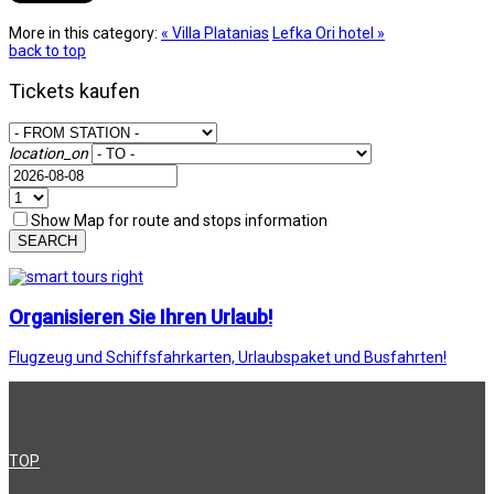
More in this category:
« Villa Platanias
Lefka Ori hotel »
back to top
Tickets kaufen
location_on
Show Map for route and stops information
SEARCH
Organisieren Sie Ihren Urlaub!
Flugzeug und Schiffsfahrkarten, Urlaubspaket und Busfahrten!
TOP