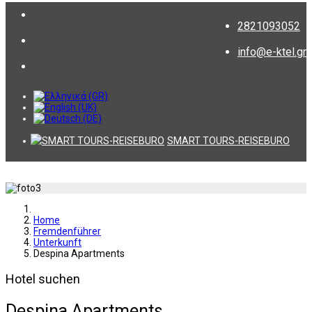
2821093052
info@e-ktel.gr
SMART TOURS-REISEBURO
Home
Fremdenführer
Unterkunft
Despina Apartments
Hotel suchen
Despina Apartments