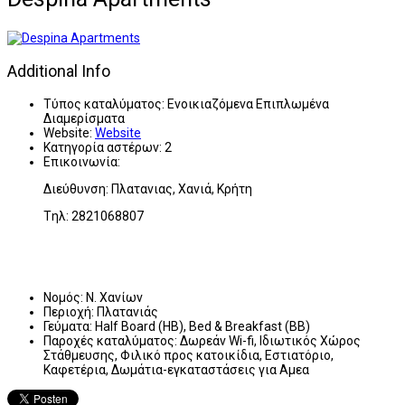
Additional Info
Τύπος καταλύματος:
Ενοικιαζόμενα Επιπλωμένα
Διαμερίσματα
Website:
Website
Κατηγορία αστέρων:
2
Επικοινωνία:
Διεύθυνση: Πλατανιας, Χανιά, Κρήτη
Tηλ: 2821068807
Νομός:
Ν. Χανίων
Περιοχή:
Πλατανιάς
Γεύματα:
Half Board (HB), Bed & Breakfast (BB)
Παροχές καταλύματος:
Δωρεάν Wi-fi, Ιδιωτικός Χώρος
Στάθμευσης, Φιλικό προς κατοικίδια, Εστιατόριο,
Καφετέρια, Δωμάτια-εγκαταστάσεις για Αμεα