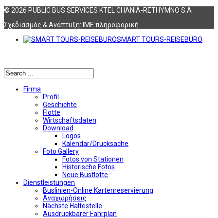
© 2026 PUBLIC BUS SERVICES KTEL CHANIA-RETHYMNO S.A
Σχεδιασμός & Ανάπτυξη:
ΙΜΕ πληροφορική
SMART TOURS-REISEBURO
Αναζήτηση
Firma
Profil
Geschichte
Flotte
Wirtschaftsdaten
Download
Logos
Kalendar/Drucksache
Foto Gallery
Fotos von Stationen
Historische Fotos
Neue Busflotte
Dienstleistungen
Buslinien-Online Kartenreservierung
Αναχωρήσεις
Nächste Haltestelle
Αusdruckbarer Fahrplan