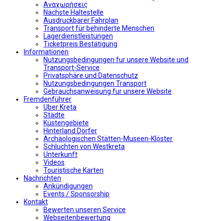
Αναχωρήσεις
Nächste Haltestelle
Αusdruckbarer Fahrplan
Transport für behinderte Menschen
Lagerdienstleistungen
Ticketpreis Bestätigung
Informationen
Nutzungsbedingungen fur unsere Website und
Transport-Service
Privatsphäre und Datenschutz
Nutzungsbedingungen Transport
Gebrauchsanweisung fur unsere Website
Fremdenführer
Uber Kreta
Städte
Küstengebiete
Hinterland Dörfer
Archäologischen Stätten-Museen-Klöster
Schluchten von Westkreta
Unterkunft
Videos
Touristische Karten
Nachrichten
Ankündigungen
Events / Sponsorship
Kontakt
Bewerten unseren Service
Webseitenbewertung