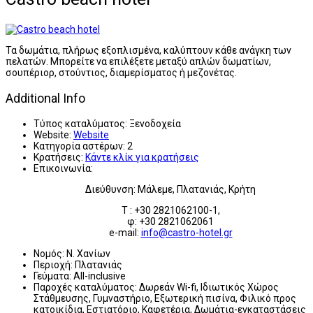
Τα δωμάτια, πλήρως εξοπλισμένα, καλύπτουν κάθε ανάγκη των
πελατών. Μπορείτε να επιλέξετε μεταξύ απλών δωματίων,
σουπέριορ, στούντιος, διαμερίσματος ή μεζονέτας.
Additional Info
Τύπος καταλύματος:
Ξενοδοχεία
Website:
Website
Κατηγορία αστέρων:
2
Κρατήσεις:
Κάντε κλίκ για κρατήσεις
Επικοινωνία:
Διεύθυνση: Μάλεμε, Πλατανιάς, Κρήτη
T : +30 2821062100-1,
φ: +30 2821062061
e-mail:
info@castro-hotel.gr
Νομός:
Ν. Χανίων
Περιοχή:
Πλατανιάς
Γεύματα:
All-inclusive
Παροχές καταλύματος:
Δωρεάν Wi-fi, Ιδιωτικός Χώρος
Στάθμευσης, Γυμναστήριο, Εξωτερική πισίνα, Φιλικό προς
κατοικίδια, Εστιατόριο, Καφετέρια, Δωμάτια-εγκαταστάσεις