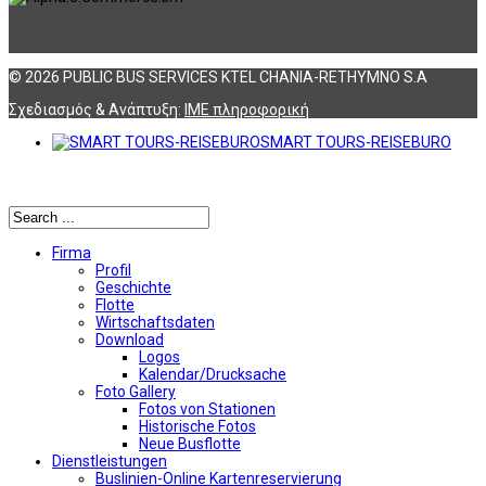
© 2026 PUBLIC BUS SERVICES KTEL CHANIA-RETHYMNO S.A
Σχεδιασμός & Ανάπτυξη:
ΙΜΕ πληροφορική
SMART TOURS-REISEBURO
Αναζήτηση
Firma
Profil
Geschichte
Flotte
Wirtschaftsdaten
Download
Logos
Kalendar/Drucksache
Foto Gallery
Fotos von Stationen
Historische Fotos
Neue Busflotte
Dienstleistungen
Buslinien-Online Kartenreservierung