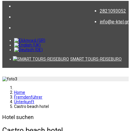
2821093052
info@e-ktel.gr
SMART TOURS-REISEBURO
Home
Fremdenführer
Unterkunft
Castro beach hotel
Hotel suchen
Castro beach hotel