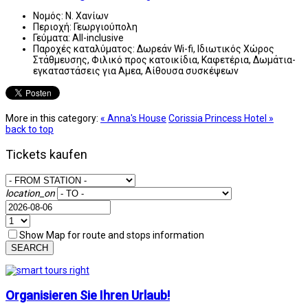
Νομός:
Ν. Χανίων
Περιοχή:
Γεωργιούπολη
Γεύματα:
All-inclusive
Παροχές καταλύματος:
Δωρεάν Wi-fi, Ιδιωτικός Χώρος
Στάθμευσης, Φιλικό προς κατοικίδια, Καφετέρια, Δωμάτια-
εγκαταστάσεις για Αμεα, Αίθουσα συσκέψεων
More in this category:
« Anna's House
Corissia Princess Hotel »
back to top
Tickets kaufen
location_on
Show Map for route and stops information
SEARCH
Organisieren Sie Ihren Urlaub!