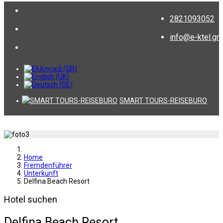
2821093052
info@e-ktel.gr
SMART TOURS-REISEBURO
Home
Fremdenführer
Unterkunft
Delfina Beach Resort
Hotel suchen
Delfina Beach Resort