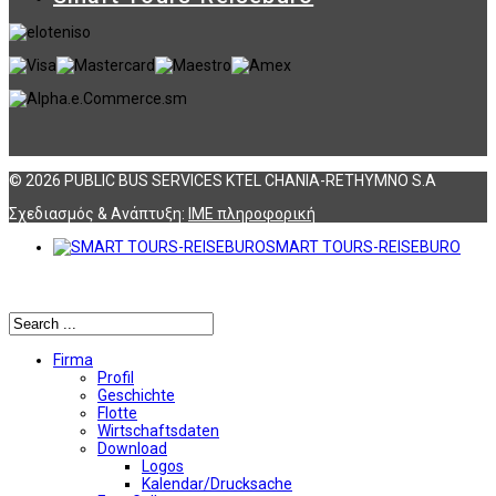
© 2026 PUBLIC BUS SERVICES KTEL CHANIA-RETHYMNO S.A
Σχεδιασμός & Ανάπτυξη:
ΙΜΕ πληροφορική
SMART TOURS-REISEBURO
Αναζήτηση
Firma
Profil
Geschichte
Flotte
Wirtschaftsdaten
Download
Logos
Kalendar/Drucksache