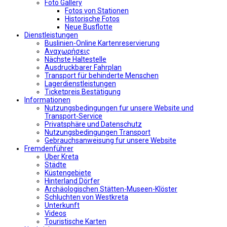
Foto Gallery
Fotos von Stationen
Historische Fotos
Neue Busflotte
Dienstleistungen
Buslinien-Online Kartenreservierung
Αναχωρήσεις
Nächste Haltestelle
Αusdruckbarer Fahrplan
Transport für behinderte Menschen
Lagerdienstleistungen
Ticketpreis Bestätigung
Informationen
Nutzungsbedingungen fur unsere Website und
Transport-Service
Privatsphäre und Datenschutz
Nutzungsbedingungen Transport
Gebrauchsanweisung fur unsere Website
Fremdenführer
Uber Kreta
Städte
Küstengebiete
Hinterland Dörfer
Archäologischen Stätten-Museen-Klöster
Schluchten von Westkreta
Unterkunft
Videos
Touristische Karten