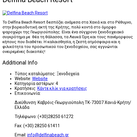
Το Delfina Beach Resort δεσπόζει ανάμεσα στα Χανιά και στο Ρέθυμνο,
στην βορειοδυτική ακτή της Κρήτης, πολύ κοντά στο όμορφο
ψαροχώρι της Γεωργιούπολης. Είναι ένα σύγχρονο ξενοδοχειακό
συγκρότημα με θέα τη θάλασσα, τα Λευκά Όρη και τους πανέμορφους
κήπους που διαθέτει. Η καλαισθησία, η ζεστή ατμόσφαιρα και η
φιλικότητα του προσωπικού του ξενοδοχείου, σας εγγυώνται
ονειρεμένες διακοπές!
Additional Info
Τύπος καταλύματος:
Ξενοδοχεία
Website:
Website
Κατηγορία αστέρων:
4
Κρατήσεις:
Κάντε κλίκ για κρατήσεις
Επικοινωνία:
Διεύθυνση: Καβρόις-Γεωργιούπολη ΤΚ-73007 Χανιά-Κρήτη/
Ελλάδα
Τηλέφωνο: (+30)28250 61272
Fax: (+30) 28250 61411
Email:
info@delfinabeach.gr