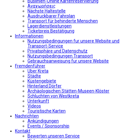
Buslinien-Online Kartenreservierung
Αναχωρήσεις
Nächste Haltestelle
Αusdruckbarer Fahrplan
Transport für behinderte Menschen
Lagerdienstleistungen
Ticketpreis Bestätigung
Informationen
Nutzungsbedingungen fur unsere Website und
Transport-Service
Privatsphäre und Datenschutz
Nutzungsbedingungen Transport
Gebrauchsanweisung fur unsere Website
Fremdenführer
Uber Kreta
Städte
Küstengebiete
Hinterland Dörfer
Archäologischen Stätten-Museen-Klöster
Schluchten von Westkreta
Unterkunft
Videos
Touristische Karten
Nachrichten
Ankündigungen
Events / Sponsorship
Kontakt
Bewerten unseren Service