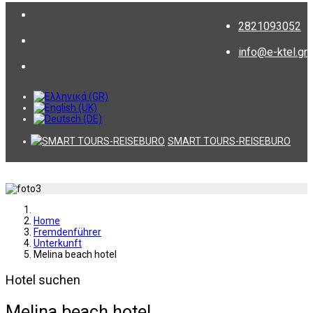
2821093052
info@e-ktel.gr
SMART TOURS-REISEBURO
Home
Fremdenführer
Unterkunft
Melina beach hotel
Hotel suchen
Melina beach hotel