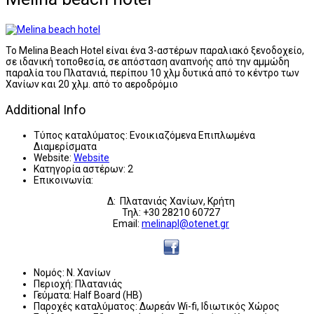
To Melina Beach Hotel είναι ένα 3-αστέρων παραλιακό ξενοδοχείο,
σε ιδανική τοποθεσία, σε απόσταση αναπνοής από την αμμώδη
παραλία του Πλατανιά, περίπου 10 χλμ δυτικά από το κέντρο των
Χανίων και 20 χλμ. από το αεροδρόμιο
Additional Info
Τύπος καταλύματος:
Ενοικιαζόμενα Επιπλωμένα
Διαμερίσματα
Website:
Website
Κατηγορία αστέρων:
2
Επικοινωνία:
Δ: Πλατανιάς Χανίων, Κρήτη
Τηλ: +30 28210 60727
Email:
melinapl@otenet.gr
Νομός:
Ν. Χανίων
Περιοχή:
Πλατανιάς
Γεύματα:
Half Board (HB)
Παροχές καταλύματος:
Δωρεάν Wi-fi, Ιδιωτικός Χώρος