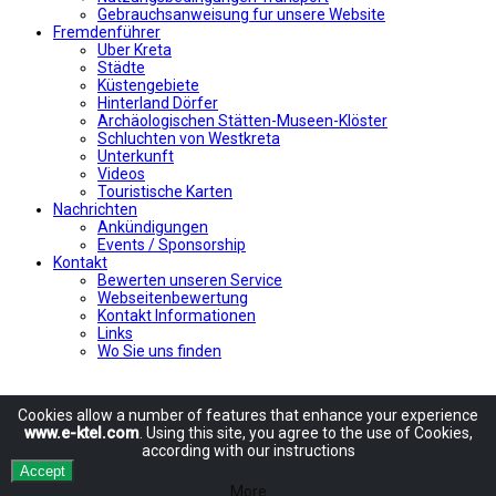
Gebrauchsanweisung fur unsere Website
Fremdenführer
Uber Kreta
Städte
Küstengebiete
Hinterland Dörfer
Archäologischen Stätten-Museen-Klöster
Schluchten von Westkreta
Unterkunft
Videos
Touristische Karten
Nachrichten
Ankündigungen
Events / Sponsorship
Kontakt
Bewerten unseren Service
Webseitenbewertung
Kontakt Informationen
Links
Wo Sie uns finden
Cookies allow
a number of
features
that enhance
your experience
www.e-ktel.com
.
Using
this site
, you agree to
the use of
Cookies
,
according
with
our instructions
Accept
More