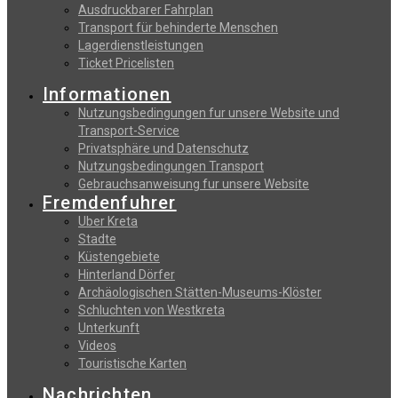
Αusdruckbarer Fahrplan
Transport für behinderte Menschen
Lagerdienstleistungen
Ticket Pricelisten
Informationen
Nutzungsbedingungen fur unsere Website und
Transport-Service
Privatsphäre und Datenschutz
Nutzungsbedingungen Transport
Gebrauchsanweisung fur unsere Website
Fremdenfuhrer
Uber Kreta
Stadte
Küstengebiete
Hinterland Dörfer
Archäologischen Stätten-Museums-Klöster
Schluchten von Westkreta
Unterkunft
Videos
Touristische Karten
Nachrichten