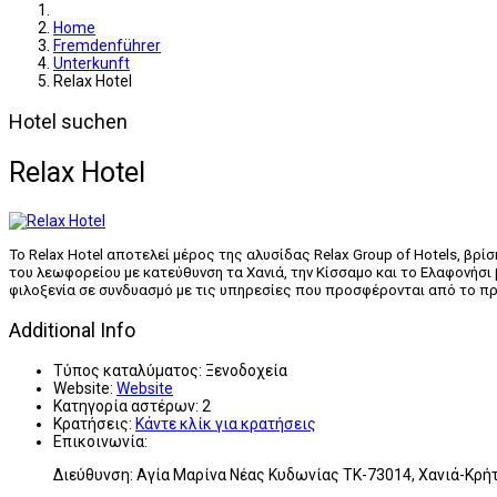
Home
Fremdenführer
Unterkunft
Relax Hotel
Hotel suchen
Relax Hotel
Το
Relax
Hotel
αποτελεί μέρος της αλυσίδας
Relax
Group
of
Hotels
, βρί
του λεωφορείου με κατεύθυνση τα Χανιά, την Κίσσαμο και το Ελαφονήσι
φιλοξενία σε συνδυασμό με τις υπηρεσίες που προσφέρονται από το π
Additional Info
Τύπος καταλύματος:
Ξενοδοχεία
Website:
Website
Κατηγορία αστέρων:
2
Κρατήσεις:
Κάντε κλίκ για κρατήσεις
Επικοινωνία:
Διεύθυνση: Αγία Μαρίνα Νέας Κυδωνίας ΤΚ-73014, Χανιά-Κρή