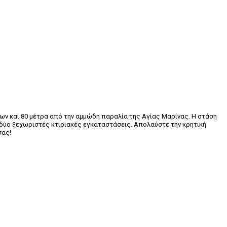
νίων και 80 μέτρα από την αμμώδη παραλία της Αγίας Μαρίνας. Η στάση
ό δύο ξεχωριστές κτιριακές εγκαταστάσεις. Απολαύστε την κρητική
σας
!