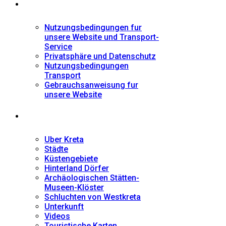
Informationen
Nutzungsbedingungen fur
unsere Website und Transport-
Service
Privatsphäre und Datenschutz
Nutzungsbedingungen
Transport
Gebrauchsanweisung fur
unsere Website
Fremdenführer
Uber Kreta
Städte
Küstengebiete
Hinterland Dörfer
Archäologischen Stätten-
Museen-Klöster
Schluchten von Westkreta
Unterkunft
Videos
Touristische Karten