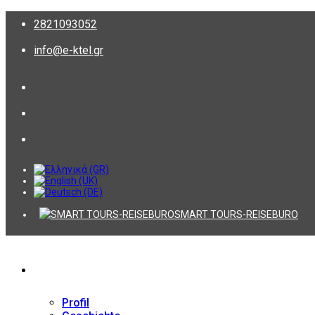
2821093052
info@e-ktel.gr
SMART TOURS-REISEBURO
Firma
Profil