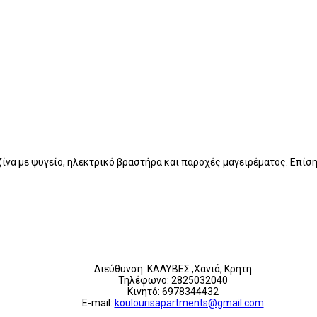
υζίνα με ψυγείο, ηλεκτρικό βραστήρα και παροχές μαγειρέματος. Επί
Διεύθυνση: ΚΑΛΥΒΕΣ ,Χανιά, Κρητη
Τηλέφωνο: 2825032040
Κινητό: 6978344432
E-mail:
koulourisapartments@gmail.com