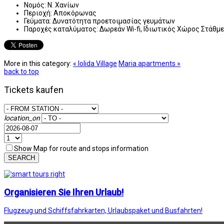
Νομός:
Ν. Χανίων
Περιοχή:
Αποκόρωνας
Γεύματα:
Δυνατότητα προετοιμασίας γευμάτων
Παροχές καταλύματος:
Δωρεάν Wi-fi, Ιδιωτικός Χώρος Στάθμ
More in this category:
« Iolida Village
Maria apartments »
back to top
Tickets kaufen
location_on
Show Map for route and stops information
SEARCH
Organisieren Sie Ihren Urlaub!
Flugzeug und Schiffsfahrkarten, Urlaubspaket und Busfahrten!