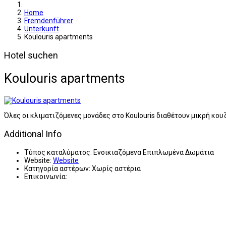
Home
Fremdenführer
Unterkunft
Koulouris apartments
Hotel suchen
Koulouris apartments
Όλες οι κλιματιζόμενες μονάδες στο Koulouris διαθέτουν μικρή κο
Additional Info
Τύπος καταλύματος:
Ενοικιαζόμενα Επιπλωμένα Δωμάτια
Website:
Website
Κατηγορία αστέρων:
Χωρίς αστέρια
Επικοινωνία: