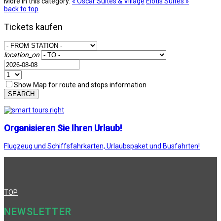
More in this category:
« Oscar Suites & Village
Elotis Suites »
back to top
Tickets kaufen
location_on
Show Map for route and stops information
SEARCH
Organisieren Sie Ihren Urlaub!
Flugzeug und Schiffsfahrkarten, Urlaubspaket und Busfahrten!
TOP
NEWSLETTER