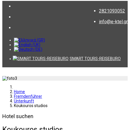
2821093052
info@e-ktel.gr
SMART TOURS-REISEBURO
Home
Fremdenführer
Unterkunft
Koukouros studios
Hotel suchen
Koukouros studios