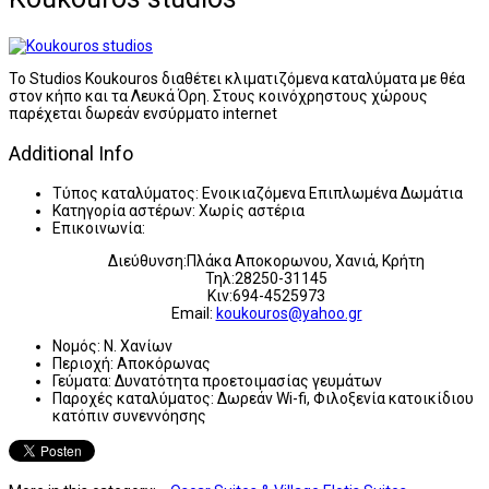
Το Studios Koukouros διαθέτει κλιματιζόμενα καταλύματα με θέα
στον κήπο και τα Λευκά Όρη. Στους κοινόχρηστους χώρους
παρέχεται δωρεάν ενσύρματο internet
Additional Info
Τύπος καταλύματος:
Ενοικιαζόμενα Επιπλωμένα Δωμάτια
Κατηγορία αστέρων:
Χωρίς αστέρια
Επικοινωνία:
Διεύθυνση:Πλάκα Αποκορωνου, Χανιά, Κρήτη
Τηλ:28250-31145
Κιν:694-4525973
Email:
koukouros@yahoo.gr
Νομός:
Ν. Χανίων
Περιοχή:
Αποκόρωνας
Γεύματα:
Δυνατότητα προετοιμασίας γευμάτων
Παροχές καταλύματος:
Δωρεάν Wi-fi, Φιλοξενία κατοικίδιου
κατόπιν συνεννόησης