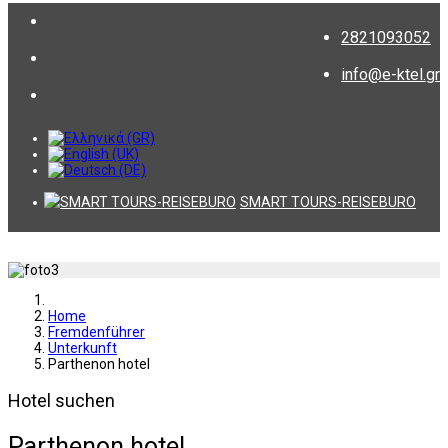
2821093052
info@e-ktel.gr
SMART TOURS-REISEBURO
Home
Fremdenführer
Unterkunft
Parthenon hotel
Hotel suchen
Parthenon hotel