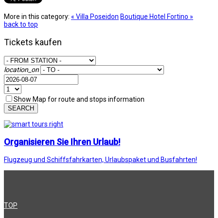
More in this category:
« Villa Poseidon
Boutique Hotel Fortino »
back to top
Tickets kaufen
location_on
Show Map for route and stops information
SEARCH
Organisieren Sie Ihren Urlaub!
Flugzeug und Schiffsfahrkarten, Urlaubspaket und Busfahrten!
TOP