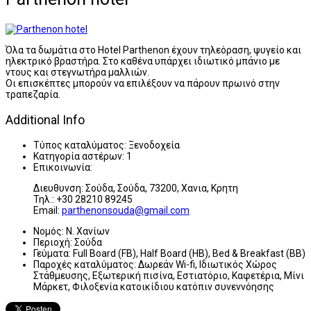
Όλα τα δωμάτια στο Hotel Parthenon έχουν τηλεόραση, ψυγείο και
ηλεκτρικό βραστήρα. Στο καθένα υπάρχει ιδιωτικό μπάνιο με
ντους και στεγνωτήρα μαλλιών.
Οι επισκέπτες μπορούν να επιλέξουν να πάρουν πρωινό στην
τραπεζαρία.
Additional Info
Τύπος καταλύματος:
Ξενοδοχεία
Κατηγορία αστέρων:
1
Επικοινωνία:
Διευθυνση: Σούδα, Σούδα, 73200, Χανια, Κρητη
Τηλ.: +30 28210 89245
Email:
parthenonsouda@gmail.com
Νομός:
Ν. Χανίων
Περιοχή:
Σούδα
Γεύματα:
Full Board (FB), Half Board (HB), Bed & Breakfast (BB)
Παροχές καταλύματος:
Δωρεάν Wi-fi, Ιδιωτικός Χώρος
Στάθμευσης, Εξωτερική πισίνα, Εστιατόριο, Καφετέρια, Μίνι
Μάρκετ, Φιλοξενία κατοικίδιου κατόπιν συνεννόησης