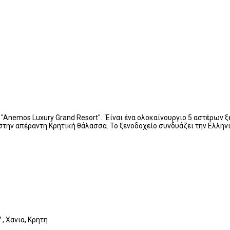
 "Anemos Luxury Grand Resort". Έίναι ένα ολοκαίνουργιο 5 αστέρων ξ
την απέραντη Κρητική θάλασσα. Το ξενοδοχείο συνδυάζει την Ελληνικ
, Χανια, Κρητη