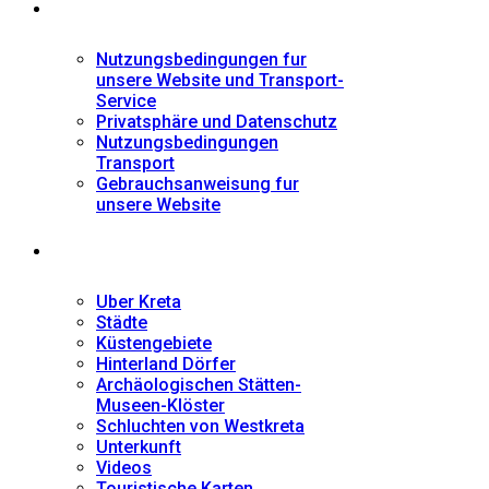
Informationen
Nutzungsbedingungen fur
unsere Website und Transport-
Service
Privatsphäre und Datenschutz
Nutzungsbedingungen
Transport
Gebrauchsanweisung fur
unsere Website
Fremdenführer
Uber Kreta
Städte
Küstengebiete
Hinterland Dörfer
Archäologischen Stätten-
Museen-Klöster
Schluchten von Westkreta
Unterkunft
Videos
Touristische Karten