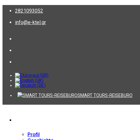
2821093052
info@e-ktel.gr
SMART TOURS-REISEBURO
Firma
Profil