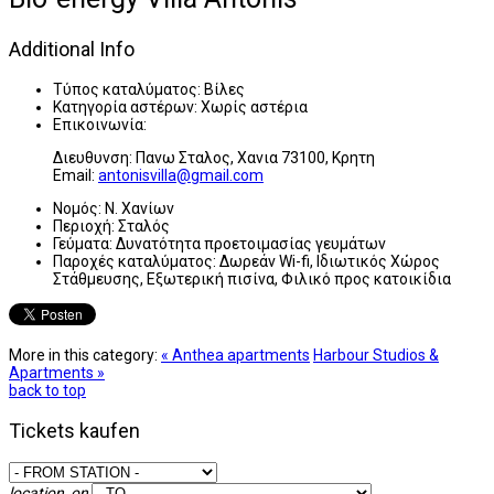
Additional Info
Τύπος καταλύματος:
Βίλες
Κατηγορία αστέρων:
Χωρίς αστέρια
Επικοινωνία:
Διευθυνση: Πανω Σταλος, Χανια 73100, Κρητη
Εmail:
antonisvilla@gmail.com
Νομός:
Ν. Χανίων
Περιοχή:
Σταλός
Γεύματα:
Δυνατότητα προετοιμασίας γευμάτων
Παροχές καταλύματος:
Δωρεάν Wi-fi, Ιδιωτικός Χώρος
Στάθμευσης, Εξωτερική πισίνα, Φιλικό προς κατοικίδια
More in this category:
« Anthea apartments
Harbour Studios &
Apartments »
back to top
Tickets kaufen
location_on