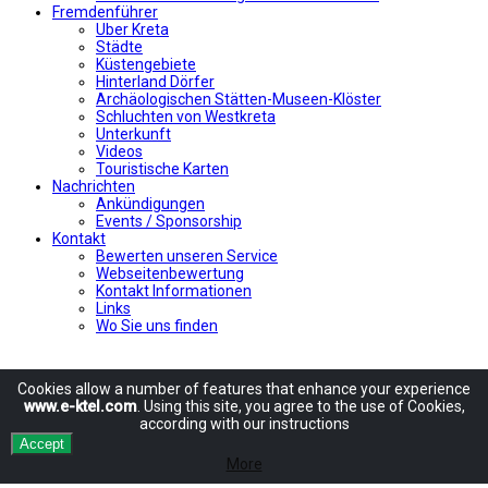
Fremdenführer
Uber Kreta
Städte
Küstengebiete
Hinterland Dörfer
Archäologischen Stätten-Museen-Klöster
Schluchten von Westkreta
Unterkunft
Videos
Touristische Karten
Nachrichten
Ankündigungen
Events / Sponsorship
Kontakt
Bewerten unseren Service
Webseitenbewertung
Kontakt Informationen
Links
Wo Sie uns finden
Cookies allow
a number of
features
that enhance
your experience
www.e-ktel.com
.
Using
this site
, you agree to
the use of
Cookies
,
according
with
our instructions
Accept
More