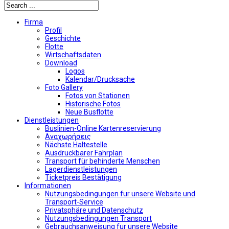
Firma
Profil
Geschichte
Flotte
Wirtschaftsdaten
Download
Logos
Kalendar/Drucksache
Foto Gallery
Fotos von Stationen
Historische Fotos
Neue Busflotte
Dienstleistungen
Buslinien-Online Kartenreservierung
Αναχωρήσεις
Nächste Haltestelle
Αusdruckbarer Fahrplan
Transport für behinderte Menschen
Lagerdienstleistungen
Ticketpreis Bestätigung
Informationen
Nutzungsbedingungen fur unsere Website und
Transport-Service
Privatsphäre und Datenschutz
Nutzungsbedingungen Transport
Gebrauchsanweisung fur unsere Website