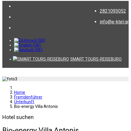
2821093052
info@e-ktel.gr
SMART TOURS-REISEBURO
Home
Fremdenführer
Unterkunft
Bio-energy Villa Antonis
Hotel suchen
Bio-energy Villa Antonis