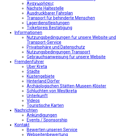
Αναχωρήσεις
Nächste Haltestelle
Αusdruckbarer Fahrplan
Transport für behinderte Menschen
Lagerdienstleistungen
Ticketpreis Bestätigung
Informationen
Nutzungsbedingungen fur unsere Website und
Transport-Service
Privatsphäre und Datenschutz
Nutzungsbedingungen Transport
Gebrauchsanweisung fur unsere Website
Fremdenführer
Uber Kreta
Städte
Küstengebiete
Hinterland Dörfer
Archäologischen Stätten-Museen-Klöster
Schluchten von Westkreta
Unterkunft
Videos
Touristische Karten
Nachrichten
Ankündigungen
Events / Sponsorship
Kontakt
Bewerten unseren Service
Webseitenbewertung