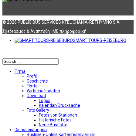
© 2026 PUBLIC BUS SERVICES KTEL CHANIA-RETHYMNO S.A
Σχεδιασμός & Ανάπτυξη:
ΙΜΕ πληροφορική
SMART TOURS-REISEBURO
Αναζήτηση
Firma
Profil
Geschichte
Flotte
Wirtschaftsdaten
Download
Logos
Kalendar/Drucksache
Foto Gallery
Fotos von Stationen
Historische Fotos
Neue Busflotte
Dienstleistungen
Buslinien-Online Kartenreservierung