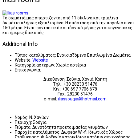
Τα δωμάτιά μας απαρτίζονται από 11 δίκλινα και τρίκλινα
δωμάτια πλήρως εξοπλισμένα. Η απόσταση από την παραλία είναι
150 μέτρα. Είναι φανταστικό και ιδανικό μέρος για οικογενειακές
και ήρεμες διακοπές
Additional Info
Τύπος καταλύματος:
Ενοικιαζόμενα Επιπλωμένα Δωμάτια
Website:
Website
Κατηγορία αστέρων:
Χωρίς αστέρια
Επικοινωνία:
Διευθυνση: Σούγια, Χανιά, Κρητη
Tηλ.: +30 28230 51476
Κιν.: +30 697 7706 678
Fax.: 28230 51476
e-mail:
iliassougia@hotmail.com
Νομός:
Ν. Χανίων
Περιοχή:
Σούγια
Γεύματα:
Δυνατότητα προετοιμασίας γευμάτων
Παροχές καταλύματος:
Δωρεάν Wi-fi, Ιδιωτικός Χώρος
Στάθμευσης, Φιλοξενία κατοικίδιου κατόπιν συνεννόησης