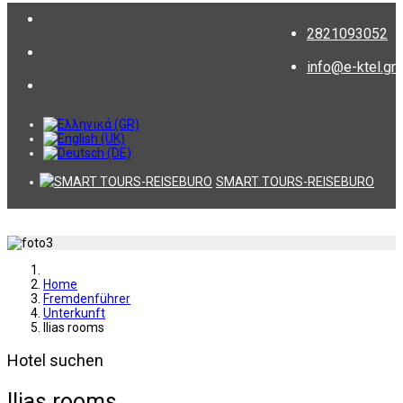
2821093052
info@e-ktel.gr
SMART TOURS-REISEBURO
Home
Fremdenführer
Unterkunft
Ilias rooms
Hotel suchen
Ilias rooms