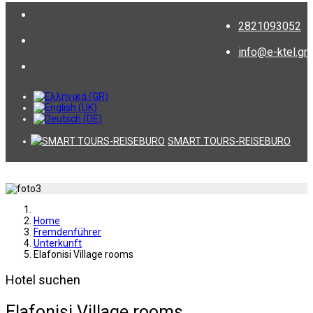
2821093052
info@e-ktel.gr
SMART TOURS-REISEBURO
Home
Fremdenführer
Unterkunft
Elafonisi Village rooms
Hotel suchen
Elafonisi Village rooms