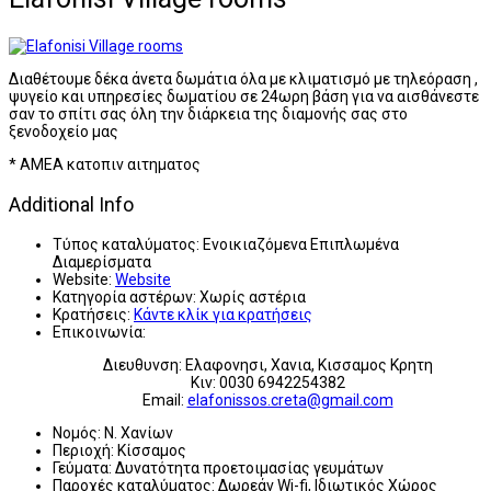
Διαθέτουμε δέκα άνετα δωμάτια όλα με κλιματισμό με τηλεόραση ,
ψυγείο και υπηρεσίες δωματίου σε 24ωρη βάση για να αισθάνεστε
σαν το σπίτι σας όλη την διάρκεια της διαμονής σας στο
ξενοδοχείο μας
* ΑΜΕΑ κατοπιν αιτηματος
Additional Info
Τύπος καταλύματος:
Ενοικιαζόμενα Επιπλωμένα
Διαμερίσματα
Website:
Website
Κατηγορία αστέρων:
Χωρίς αστέρια
Κρατήσεις:
Κάντε κλίκ για κρατήσεις
Επικοινωνία:
Διευθυνση: Ελαφονησι, Χανια, Κισσαμος Κρητη
Κιν: 0030 6942254382
Email:
elafonissos.creta@gmail.com
Νομός:
Ν. Χανίων
Περιοχή:
Κίσσαμος
Γεύματα:
Δυνατότητα προετοιμασίας γευμάτων
Παροχές καταλύματος:
Δωρεάν Wi-fi, Ιδιωτικός Χώρος