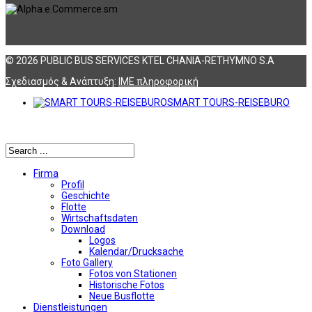
© 2026 PUBLIC BUS SERVICES KTEL CHANIA-RETHYMNO S.A
Σχεδιασμός & Ανάπτυξη:
ΙΜΕ πληροφορική
SMART TOURS-REISEBURO
Αναζήτηση
Firma
Profil
Geschichte
Flotte
Wirtschaftsdaten
Download
Logos
Kalendar/Drucksache
Foto Gallery
Fotos von Stationen
Historische Fotos
Neue Busflotte
Dienstleistungen