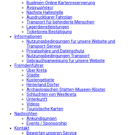
Buslinien-Online Kartenreservierung
Αναχωρήσεις
Nächste Haltestelle
Αusdruckbarer Fahrplan
Transport für behinderte Menschen
Lagerdienstleistungen
Ticketpreis Bestätigung
Informationen
Nutzungsbedingungen fur unsere Website und
Transport-Service
Privatsphäre und Datenschutz
Nutzungsbedingungen Transport
Gebrauchsanweisung fur unsere Website
Fremdenführer
Uber Kreta
Städte
Küstengebiete
Hinterland Dörfer
Archäologischen Stätten-Museen-Klöster
Schluchten von Westkreta
Unterkunft
Videos
Touristische Karten
Nachrichten
Ankündigungen
Events / Sponsorship
Kontakt
Bewerten unseren Service