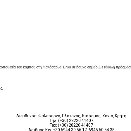
 τοποθεσία του κάμπου στη Φαλάσαρνα. Είναι σε ήσυχο σημείο, με εύκολη πρόσβασ
τα
Διευθυνση: Φαλασαρνα, Πλατανος, Κισσαμος, Χανια, Κρητη
Τηλ: (+30) 28220 41407
Fax: (+30) 28220 41407
Αριθμός Κιν: +30 6944 39 56 17, 6945 60 54 38