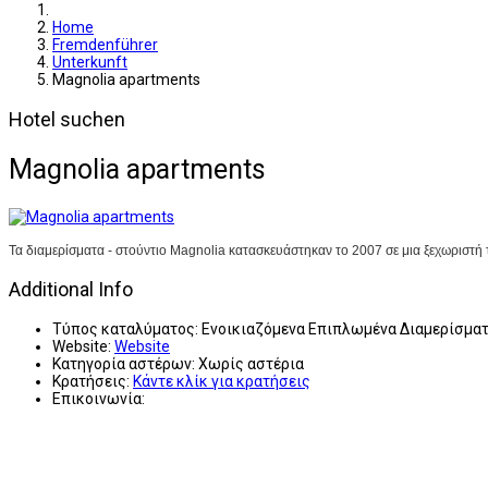
Home
Fremdenführer
Unterkunft
Magnolia apartments
Hotel suchen
Magnolia apartments
Τα διαμερίσματα - στούντιο Magnolia κατασκευάστηκαν το 2007 σε μια ξεχωριστή
Additional Info
Τύπος καταλύματος:
Ενοικιαζόμενα Επιπλωμένα Διαμερίσμα
Website:
Website
Κατηγορία αστέρων:
Χωρίς αστέρια
Κρατήσεις:
Κάντε κλίκ για κρατήσεις
Επικοινωνία: