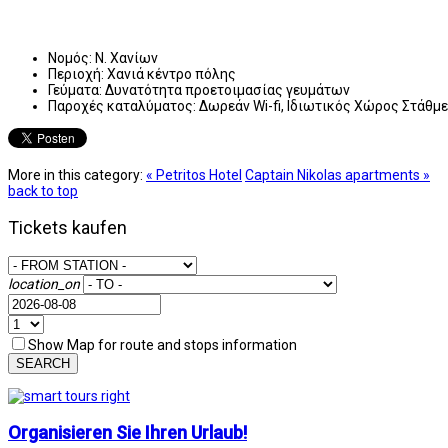
Νομός:
Ν. Χανίων
Περιοχή:
Χανιά κέντρο πόλης
Γεύματα:
Δυνατότητα προετοιμασίας γευμάτων
Παροχές καταλύματος:
Δωρεάν Wi-fi, Ιδιωτικός Χώρος Στάθμ
More in this category:
« Petritos Hotel
Captain Nikolas apartments »
back to top
Tickets kaufen
location_on
Show Map for route and stops information
SEARCH
Organisieren Sie Ihren Urlaub!