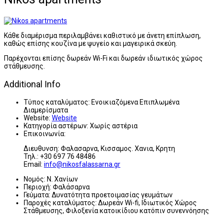
Κάθε διαμέρισμα περιλαμβάνει καθιστικό με άνετη επίπλωση,
καθώς επίσης κουζίνα με ψυγείο και μαγειρικά σκεύη.
Παρέχονται επίσης δωρεάν Wi-Fi και δωρεάν ιδιωτικός χώρος
στάθμευσης.
Additional Info
Τύπος καταλύματος:
Ενοικιαζόμενα Επιπλωμένα
Διαμερίσματα
Website:
Website
Κατηγορία αστέρων:
Χωρίς αστέρια
Επικοινωνία:
Διευθυνση: Φαλασαρνα, Κισσαμος. Χανια, Κρητη
Τηλ.: +30 697 76 48486
Email:
info@nikosfalassarna.gr
Νομός:
Ν. Χανίων
Περιοχή:
Φαλάσαρνα
Γεύματα:
Δυνατότητα προετοιμασίας γευμάτων
Παροχές καταλύματος:
Δωρεάν Wi-fi, Ιδιωτικός Χώρος
Στάθμευσης, Φιλοξενία κατοικίδιου κατόπιν συνεννόησης