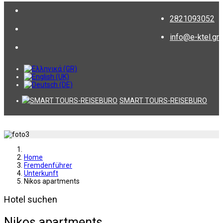
2821093052
info@e-ktel.gr
SMART TOURS-REISEBURO
Home
Fremdenführer
Unterkunft
Nikos apartments
Hotel suchen
Nikos apartments