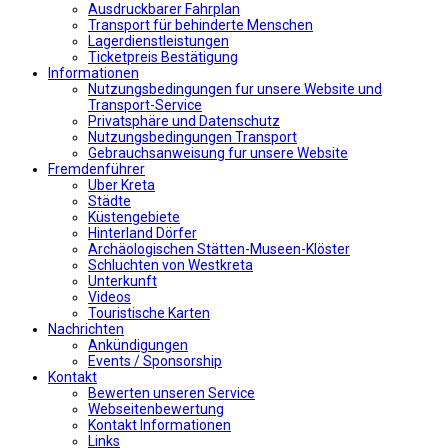
Αusdruckbarer Fahrplan
Transport für behinderte Menschen
Lagerdienstleistungen
Ticketpreis Bestätigung
Informationen
Nutzungsbedingungen fur unsere Website und
Transport-Service
Privatsphäre und Datenschutz
Nutzungsbedingungen Transport
Gebrauchsanweisung fur unsere Website
Fremdenführer
Uber Kreta
Städte
Küstengebiete
Hinterland Dörfer
Archäologischen Stätten-Museen-Klöster
Schluchten von Westkreta
Unterkunft
Videos
Touristische Karten
Nachrichten
Ankündigungen
Events / Sponsorship
Kontakt
Bewerten unseren Service
Webseitenbewertung
Kontakt Informationen
Links