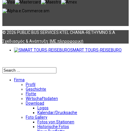
© 2026 PUBLIC BUS SERVICES KTEL CHANIA-RETHYMNO S.A
Σχεδιασμός & Ανάπτυξη:
ΙΜΕ πληροφορική
SMART TOURS-REISEBURO
Αναζήτηση
Firma
Profil
Geschichte
Flotte
Wirtschaftsdaten
Download
Logos
Kalendar/Drucksache
Foto Gallery
Fotos von Stationen
Historische Fotos