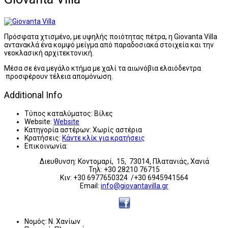
Πρόσφατα χτισμένο, με υψηλής ποιότητας πέτρα, η Giovanta Villa
αντανακλά ένα κομψό μείγμα από παραδοσιακά στοιχεία και την
νεοκλασική αρχιτεκτονική.
Μέσα σε ένα μεγάλο κτήμα με χαλί τα αιωνόβια ελαιόδεντρα
προσφέρουν τέλεια απομόνωση.
Additional Info
Τύπος καταλύματος:
Βίλες
Website:
Website
Κατηγορία αστέρων:
Χωρίς αστέρια
Κρατήσεις:
Κάντε κλίκ για κρατήσεις
Επικοινωνία:
Διευθυνση: Κοντομαρί, 15, 73014, Πλατανιάς, Χανιά
Τηλ: +30 28210 76715
Κιν: +30 6977650324 /+30 6945941564
Εmail:
info@giovantavilla.gr
Νομός:
Ν. Χανίων