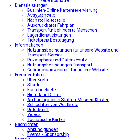
Neue Busflotte
Dienstleistungen
Buslinien-Online Kartenreservierung
Αναχωρήσεις
Nächste Haltestelle
Αusdruckbarer Fahrplan
Transport für behinderte Menschen
Lagerdienstleistungen
Ticketpreis Bestätigung
Informationen
Nutzungsbedingungen fur unsere Website und
Transport-Service
Privatsphäre und Datenschutz
Nutzungsbedingungen Transport
Gebrauchsanweisung fur unsere Website
Fremdenführer
Uber Kreta
Städte
Küstengebiete
Hinterland Dörfer
Archäologischen Stätten-Museen-Klöster
Schluchten von Westkreta
Unterkunft
Videos
Touristische Karten
Nachrichten
Ankündigungen
Events / Sponsorship