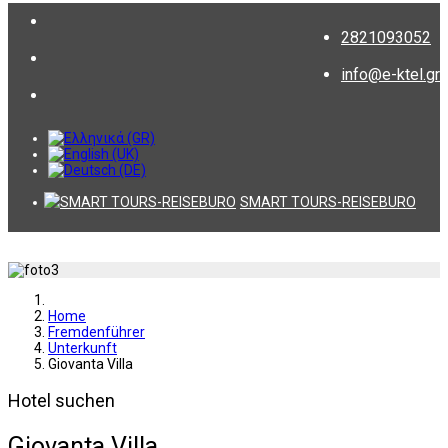
2821093052
info@e-ktel.gr
SMART TOURS-REISEBURO
Home
Fremdenführer
Unterkunft
Giovanta Villa
Hotel suchen
Giovanta Villa