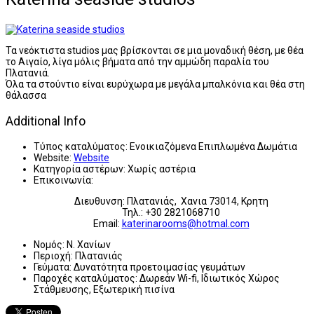
Τα νεόκτιστα studios μας βρίσκονται σε μια μοναδική θέση, με θέα
το Αιγαίο, λίγα μόλις βήματα από την αμμώδη παραλία του
Πλατανιά.
Όλα τα στούντιο είναι ευρύχωρα με μεγάλα μπαλκόνια και θέα στη
θάλασσα
Additional Info
Τύπος καταλύματος:
Ενοικιαζόμενα Επιπλωμένα Δωμάτια
Website:
Website
Κατηγορία αστέρων:
Χωρίς αστέρια
Επικοινωνία:
Διευθυνση: Πλατανιάς, Χανια 73014, Κρητη
Τηλ.: +30 2821068710
Email:
katerinarooms@hotmal.com
Νομός:
Ν. Χανίων
Περιοχή:
Πλατανιάς
Γεύματα:
Δυνατότητα προετοιμασίας γευμάτων
Παροχές καταλύματος:
Δωρεάν Wi-fi, Ιδιωτικός Χώρος
Στάθμευσης, Εξωτερική πισίνα