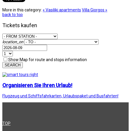
More in this category:
« Vasiliki apartments
Villa Giorgos »
back to top
Tickets kaufen
location_on
Show Map for route and stops information
SEARCH
Organisieren Sie Ihren Urlaub!
Flugzeug und Schiffsfahrkarten, Urlaubspaket und Busfahrten!
TOP