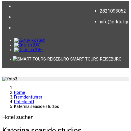
2821093052
info@e-ktel.gr
SMART TOURS-REISEBURO
Home
Fremdenführer
Unterkunft
Katerina seaside studios
Hotel suchen
Katerina seaside studios