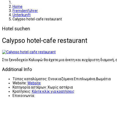
Home
Fremdenführer
Unterkunft
Calypso hotel-cafe restaurant
Hotel suchen
Calypso hotel-cafe restaurant
Στο ξενοδοχείο Καλυψώ θα έχετε μια άνετη και ευχάριστη διαμονή, 
Additional Info
Τύπος καταλύματος:
Ενοικιαζόμενα Επιπλωμένα Δωμάτια
Website:
Website
Κατηγορία αστέρων:
Χωρίς αστέρια
Κρατήσεις:
Κάντε κλίκ για κρατήσεις
Επικοινωνία: