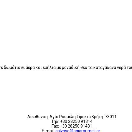
σε δωμάτια ευάερα και ευήλια με μοναδική θέα τα καταγάλανα νερά τ
Διευθυνση: Αγία Ρουμέλη Σφακιά Κρήτη 73011
Τηλ: +30 28250 91314
Fax: +30 28250 91431
E-mail:
calypso@agiaroumeli.gr