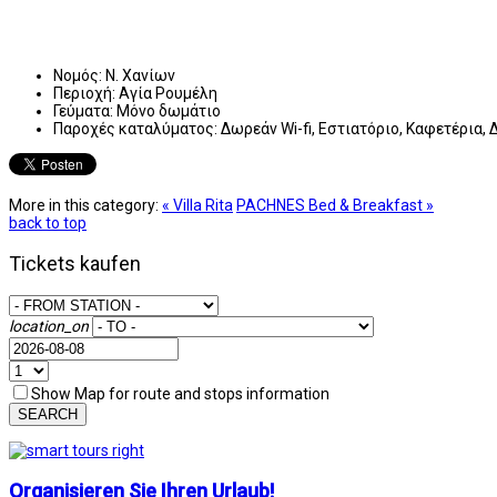
Νομός:
Ν. Χανίων
Περιοχή:
Αγία Ρουμέλη
Γεύματα:
Μόνο δωμάτιο
Παροχές καταλύματος:
Δωρεάν Wi-fi, Εστιατόριο, Καφετέρια
More in this category:
« Villa Rita
PACHNES Bed & Breakfast »
back to top
Tickets kaufen
location_on
Show Map for route and stops information
SEARCH
Organisieren Sie Ihren Urlaub!