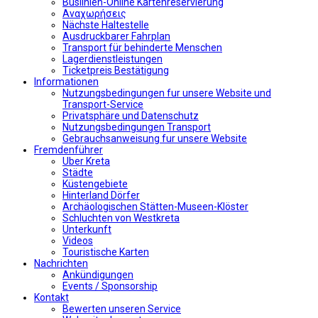
Buslinien-Online Kartenreservierung
Αναχωρήσεις
Nächste Haltestelle
Αusdruckbarer Fahrplan
Transport für behinderte Menschen
Lagerdienstleistungen
Ticketpreis Bestätigung
Informationen
Nutzungsbedingungen fur unsere Website und
Transport-Service
Privatsphäre und Datenschutz
Nutzungsbedingungen Transport
Gebrauchsanweisung fur unsere Website
Fremdenführer
Uber Kreta
Städte
Küstengebiete
Hinterland Dörfer
Archäologischen Stätten-Museen-Klöster
Schluchten von Westkreta
Unterkunft
Videos
Touristische Karten
Nachrichten
Ankündigungen
Events / Sponsorship
Kontakt
Bewerten unseren Service