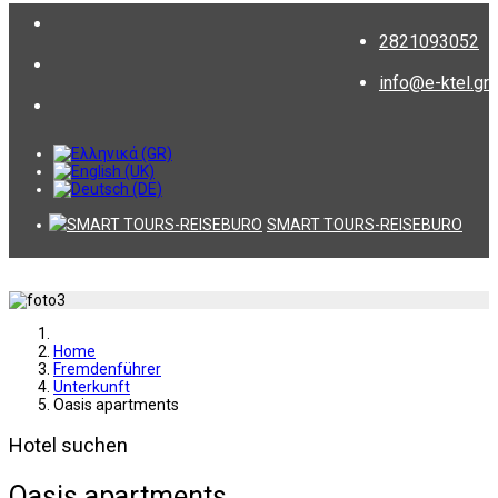
2821093052
info@e-ktel.gr
SMART TOURS-REISEBURO
Home
Fremdenführer
Unterkunft
Oasis apartments
Hotel suchen
Oasis apartments