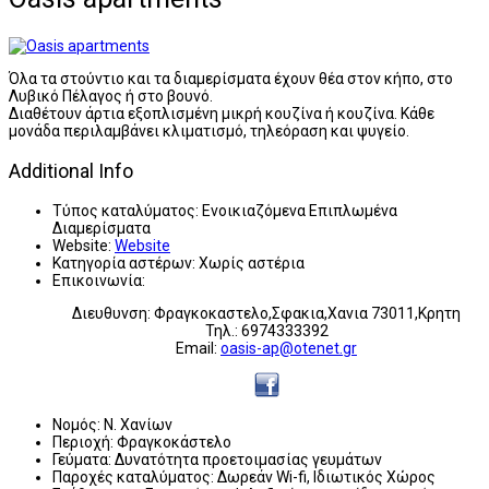
Όλα τα στούντιο και τα διαμερίσματα έχουν θέα στον κήπο, στο
Λυβικό Πέλαγος ή στο βουνό.
Διαθέτουν άρτια εξοπλισμένη μικρή κουζίνα ή κουζίνα. Κάθε
μονάδα περιλαμβάνει κλιματισμό, τηλεόραση και ψυγείο.
Additional Info
Τύπος καταλύματος:
Ενοικιαζόμενα Επιπλωμένα
Διαμερίσματα
Website:
Website
Κατηγορία αστέρων:
Χωρίς αστέρια
Επικοινωνία:
Διευθυνση: Φραγκοκαστελο,Σφακια,Χανια 73011,Κρητη
Τηλ.: 6974333392
Email:
oasis-ap@otenet.gr
Νομός:
Ν. Χανίων
Περιοχή:
Φραγκοκάστελο
Γεύματα:
Δυνατότητα προετοιμασίας γευμάτων
Παροχές καταλύματος:
Δωρεάν Wi-fi, Ιδιωτικός Χώρος