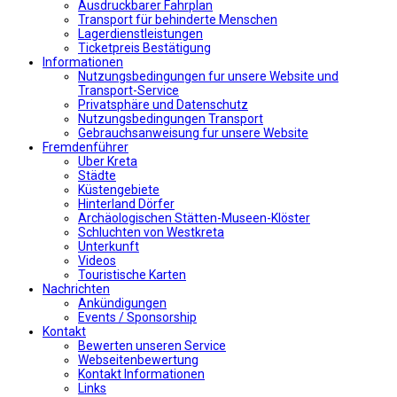
Αusdruckbarer Fahrplan
Transport für behinderte Menschen
Lagerdienstleistungen
Ticketpreis Bestätigung
Informationen
Nutzungsbedingungen fur unsere Website und
Transport-Service
Privatsphäre und Datenschutz
Nutzungsbedingungen Transport
Gebrauchsanweisung fur unsere Website
Fremdenführer
Uber Kreta
Städte
Küstengebiete
Hinterland Dörfer
Archäologischen Stätten-Museen-Klöster
Schluchten von Westkreta
Unterkunft
Videos
Touristische Karten
Nachrichten
Ankündigungen
Events / Sponsorship
Kontakt
Bewerten unseren Service
Webseitenbewertung
Kontakt Informationen
Links