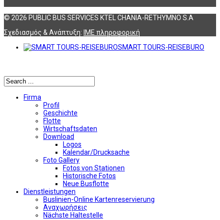
© 2026 PUBLIC BUS SERVICES KTEL CHANIA-RETHYMNO S.A
Σχεδιασμός & Ανάπτυξη:
ΙΜΕ πληροφορική
SMART TOURS-REISEBURO
Αναζήτηση
Firma
Profil
Geschichte
Flotte
Wirtschaftsdaten
Download
Logos
Kalendar/Drucksache
Foto Gallery
Fotos von Stationen
Historische Fotos
Neue Busflotte
Dienstleistungen
Buslinien-Online Kartenreservierung
Αναχωρήσεις
Nächste Haltestelle