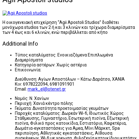
Η οικογενειακή επιχείρηση “Agii Apostoli Studios” διαθέτει
μονόχωρα studios των 2 ή και 3 κλινών και τρίχωρα διαμερίσματα
των 4 έως και 6 κλινών, ενώ περιβάλλεται από κήπο
Additional Info
Τύπος καταλύματος:
Ενοικιαζόμενα Επιπλωμένα
Διαμερίσματα
Κατηγορία αστέρων:
Χωρίς αστέρια
Επικοινωνία:
Διεύθυνση: Αγίων Αποστόλων – Κάτω Δαράτσο, ΧΑΝΙΑ
Κιν: 6978222094, 6981091901
Εmail:
mark_el@otenet.gr
Νομός:
Ν. Χανίων
Περιοχή:
Χανιά κέντρο πόλης
Γεύματα:
Δυνατότητα προετοιμασίας γευμάτων
Παροχές καταλύματος:
Δωρεάν Wi-fi, Ιδιωτικός Χώρος
Στάθμευσης, Γυμναστήριο, Εσωτερική πισίνα, Εξωτερική
πισίνα, Φιλικό προς κατοικίδια, Εστιατόριο, Καφετέρια,
Δωμάτια-εγκαταστάσεις για Αμεα, Μίνι Μάρκετ, Spa
περιποίηση, Αθλητικές εγκαταστάσεις, Αίθουσα
συσκέψεων, Wi-fi με χρεωση, Φιλοξενία κατοικίδιου κατόπιν