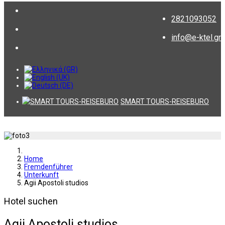
2821093052
info@e-ktel.gr
SMART TOURS-REISEBURO
Home
Fremdenführer
Unterkunft
Agii Apostoli studios
Hotel suchen
Agii Apostoli studios