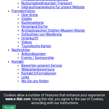
Nutzungsbedingungen Transport
Gebrauchsanweisung fur unsere Website
Fremdenführer
Uber Kreta
Städte
Küstengebiete
Hinterland Dörfer
Archäologischen Stätten-Museen-Klöster
Schluchten von Westkreta
Unterkunft
Videos
Touristische Karten
Nachrichten
Ankündigungen
Events / Sponsorship
Kontakt
Bewerten unseren Service
Webseitenbewertung
Kontakt Informationen
Links
Wo Sie uns finden
Cookies allow
a number of
features
that enhance
your experience
www.e-ktel.com
.
Using
this site
, you agree to
the use of
Cookies
,
according
with
our instructions
Accept