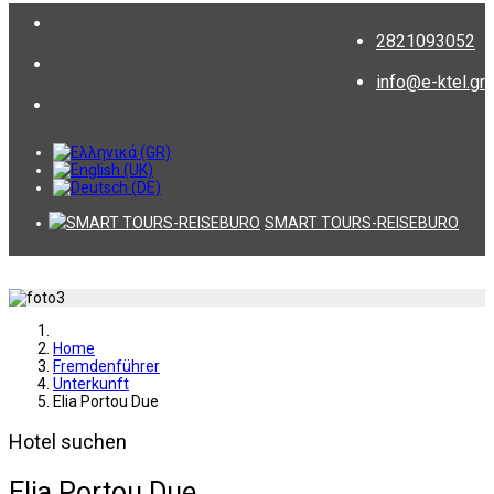
2821093052
info@e-ktel.gr
SMART TOURS-REISEBURO
Home
Fremdenführer
Unterkunft
Elia Portou Due
Hotel suchen
Elia Portou Due