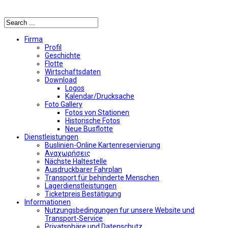
Αναζήτηση
Firma
Profil
Geschichte
Flotte
Wirtschaftsdaten
Download
Logos
Kalendar/Drucksache
Foto Gallery
Fotos von Stationen
Historische Fotos
Neue Busflotte
Dienstleistungen
Buslinien-Online Kartenreservierung
Αναχωρήσεις
Nächste Haltestelle
Αusdruckbarer Fahrplan
Transport für behinderte Menschen
Lagerdienstleistungen
Ticketpreis Bestätigung
Informationen
Nutzungsbedingungen fur unsere Website und
Transport-Service
Privatsphäre und Datenschutz