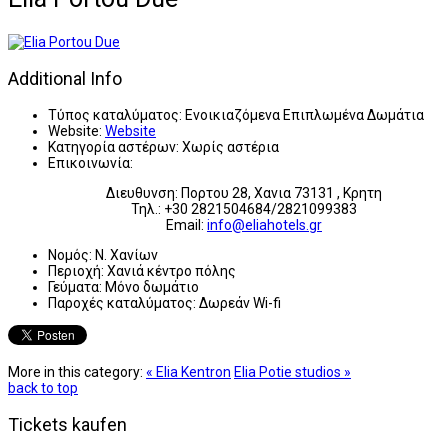
Additional Info
Τύπος καταλύματος:
Ενοικιαζόμενα Επιπλωμένα Δωμάτια
Website:
Website
Κατηγορία αστέρων:
Χωρίς αστέρια
Επικοινωνία:
Διευθυνση: Πορτου 28, Χανια 73131 , Κρητη
Τηλ.: +30 2821504684/2821099383
Email:
info@eliahotels.gr
Νομός:
Ν. Χανίων
Περιοχή:
Χανιά κέντρο πόλης
Γεύματα:
Μόνο δωμάτιο
Παροχές καταλύματος:
Δωρεάν Wi-fi
More in this category:
« Elia Kentron
Elia Potie studios »
back to top
Tickets kaufen