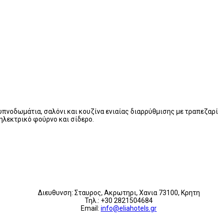
 υπνοδωμάτια, σαλόνι και κουζίνα ενιαίας διαρρύθμισης με τραπεζαρί
 ηλεκτρικό φούρνο και σίδερο.
Διευθυνση: Σταυρος, Ακρωτηρι, Χανια 73100, Κρητη
Τηλ.: +30 2821504684
Email:
info@eliahotels.gr