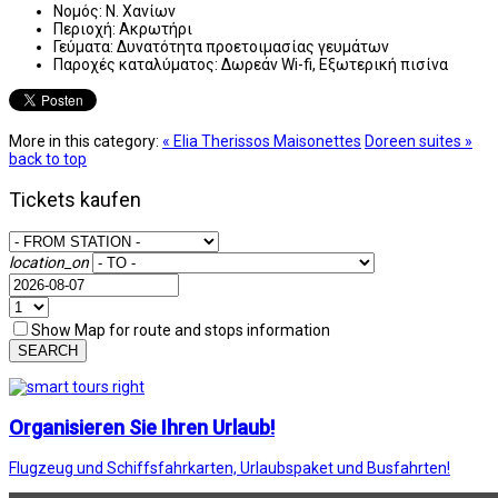
Νομός:
Ν. Χανίων
Περιοχή:
Ακρωτήρι
Γεύματα:
Δυνατότητα προετοιμασίας γευμάτων
Παροχές καταλύματος:
Δωρεάν Wi-fi, Εξωτερική πισίνα
More in this category:
« Elia Therissos Maisonettes
Doreen suites »
back to top
Tickets kaufen
location_on
Show Map for route and stops information
SEARCH
Organisieren Sie Ihren Urlaub!
Flugzeug und Schiffsfahrkarten, Urlaubspaket und Busfahrten!