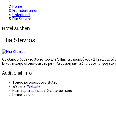
Home
Fremdenführer
Unterkunft
Elia Stavros
Hotel suchen
Elia Stavros
Οι κλιματιζόμενες βίλες του Elia Villas περιλαμβάνουν 2 ξεχωριστά
Είναι επίσης εξοπλισμένες με τηλεόραση επίπεδης οθόνης, ψυγείο,
Additional Info
Τύπος καταλύματος:
Βίλες
Website:
Website
Κατηγορία αστέρων:
Χωρίς αστέρια
Επικοινωνία: