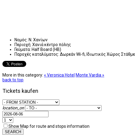
Νομός:
Ν. Χανίων
Περιοχή:
Χανιά κέντρο πόλης
Γεύματα:
Half Board (HB)
Παροχές καταλύματος:
Δωρεάν Wi-fi, Ιδιωτικός Χώρος Στάθμ
More in this category:
« Veronica Hotel
Monte Vardia »
back to top
Tickets kaufen
location_on
Show Map for route and stops information
SEARCH