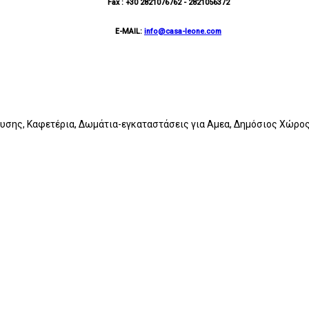
Fax : +30 2821076762 - 2821056372
E-MAIL:
info@casa-leone.com
ευσης, Καφετέρια, Δωμάτια-εγκαταστάσεις για Αμεα, Δημόσιος Χώρο