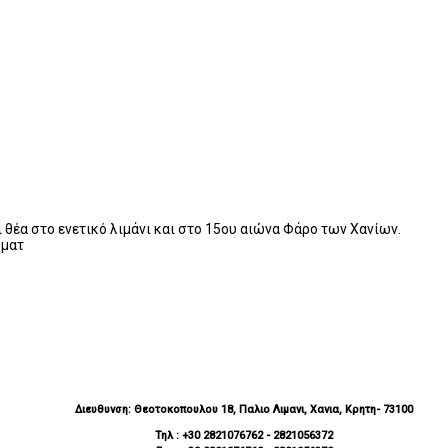
 θέα στο ενετικό λιμάνι και στο 15ου αιώνα Φάρο των Χανίων.
ύματ
Διευθυνση: Θεοτοκοπουλου 18, Παλιο Λιμανι, Χανια, Κρητη
- 73100
Τηλ : +30 2821076762 - 2821056372