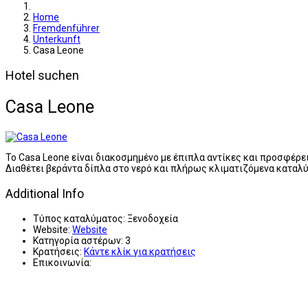
Home
Fremdenführer
Unterkunft
Casa Leone
Hotel suchen
Casa Leone
Το Casa Leone είναι διακοσμημένο με έπιπλα αντίκες και προσφέρει
Διαθέτει βεράντα δίπλα στο νερό και πλήρως κλιματιζόμενα καταλ
Additional Info
Τύπος καταλύματος:
Ξενοδοχεία
Website:
Website
Κατηγορία αστέρων:
3
Κρατήσεις:
Κάντε κλίκ για κρατήσεις
Επικοινωνία: