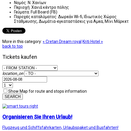
Νομός:
Ν. Χανίων
Περιοχή:
Χανιά κέντρο πόλης
Γεύματα:
Full Board (FB)
Παροχές καταλύματος:
Δωρεάν Wi-fi, Ιδιωτικός Χώρος
Στάθμευσης, Δωμάτια-εγκαταστάσεις για Αμεα, Μίνι Μάρκετ
More in this category:
« Cretan Dream royal
Kriti Hotel »
back to top
Tickets kaufen
location_on
Show Map for route and stops information
SEARCH
Organisieren Sie Ihren Urlaub!
Flugzeug und Schiffsfahrkarten, Urlaubspaket und Busfahrten!