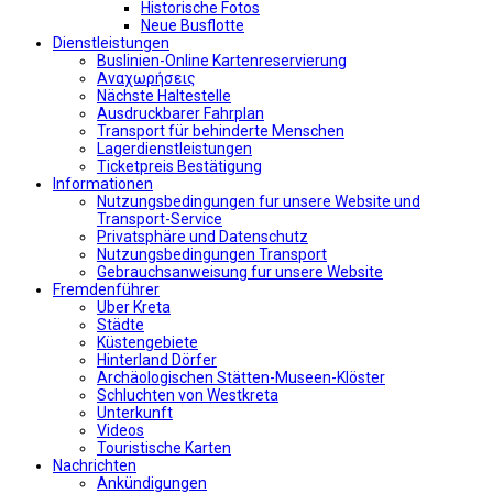
Historische Fotos
Neue Busflotte
Dienstleistungen
Buslinien-Online Kartenreservierung
Αναχωρήσεις
Nächste Haltestelle
Αusdruckbarer Fahrplan
Transport für behinderte Menschen
Lagerdienstleistungen
Ticketpreis Bestätigung
Informationen
Nutzungsbedingungen fur unsere Website und
Transport-Service
Privatsphäre und Datenschutz
Nutzungsbedingungen Transport
Gebrauchsanweisung fur unsere Website
Fremdenführer
Uber Kreta
Städte
Küstengebiete
Hinterland Dörfer
Archäologischen Stätten-Museen-Klöster
Schluchten von Westkreta
Unterkunft
Videos
Touristische Karten
Nachrichten
Ankündigungen