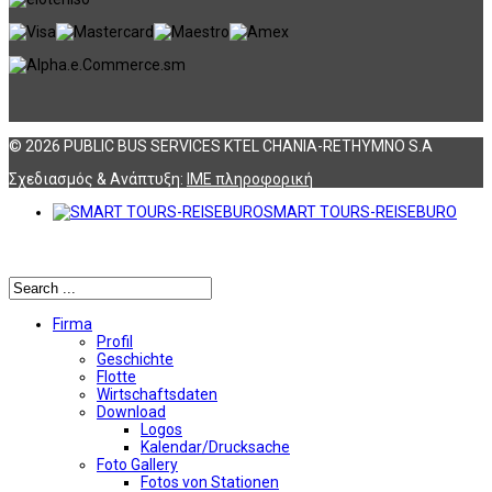
© 2026 PUBLIC BUS SERVICES KTEL CHANIA-RETHYMNO S.A
Σχεδιασμός & Ανάπτυξη:
ΙΜΕ πληροφορική
SMART TOURS-REISEBURO
Αναζήτηση
Firma
Profil
Geschichte
Flotte
Wirtschaftsdaten
Download
Logos
Kalendar/Drucksache
Foto Gallery
Fotos von Stationen