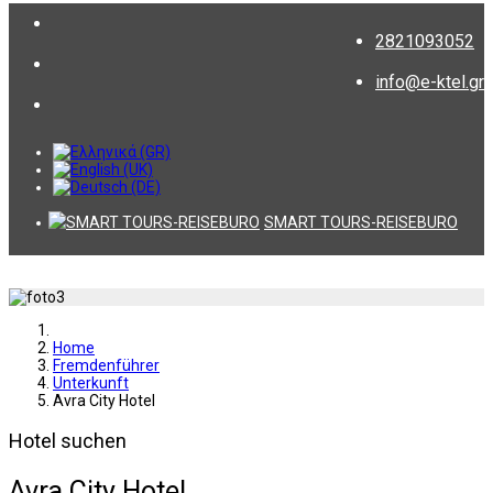
2821093052
info@e-ktel.gr
SMART TOURS-REISEBURO
Home
Fremdenführer
Unterkunft
Avra City Hotel
Hotel suchen
Avra City Hotel