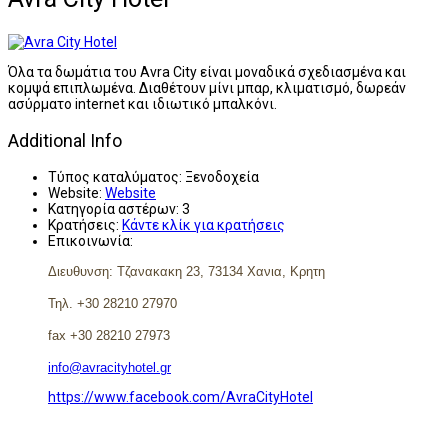
Όλα τα δωμάτια του Avra ​City είναι μοναδικά σχεδιασμένα και
κομψά επιπλωμένα. Διαθέτουν μίνι μπαρ, κλιματισμό, δωρεάν
ασύρματο internet και ιδιωτικό μπαλκόνι.
Additional Info
Τύπος καταλύματος:
Ξενοδοχεία
Website:
Website
Κατηγορία αστέρων:
3
Κρατήσεις:
Κάντε κλίκ για κρατήσεις
Επικοινωνία:
Διευθυνση: Τζανακακη 23,
73134 Χανια, Κρητη
Τηλ. +30 28210 27970
fax +30 28210 27973
info@avracityhotel.gr
https://www.facebook.com/AvraCityHotel