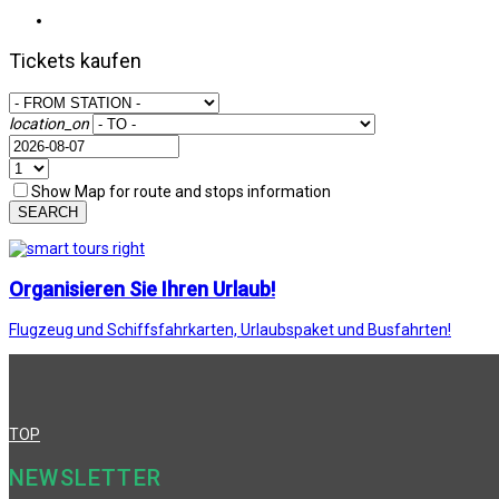
Tickets kaufen
location_on
Show Map for route and stops information
SEARCH
Organisieren Sie Ihren Urlaub!
Flugzeug und Schiffsfahrkarten, Urlaubspaket und Busfahrten!
TOP
NEWSLETTER