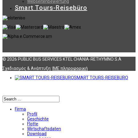
Webseitenbewertung
Smart Tours-Reisebüro
© 2026 PUBLIC BUS SERVICES KTEL CHANIA-RETHYMNO S.A
Σχεδιασμός & Ανάπτυξη:
ΙΜΕ πληροφορική
SMART TOURS-REISEBURO
Αναζήτηση
Firma
Profil
Geschichte
Flotte
Wirtschaftsdaten
Download