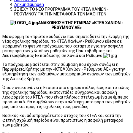
Ankündigungen
ΣΕ ΙΣΧΥ ΤΟ ΝΕΟ ΠΡΟΓΡΑΜΜΑ ΤΟΥ ΚΤΕΛ ΧΑΝΙΩΝ -
ΡΕΘΥΜΝΟΥ ΓΙΑ ΤΗΝ ΜΕΤΑΦΟΡΑ ΤΩΝ ΜΑΘΗΤΩΝ
ΑΝΑΚΟΙΝΩΣΗ ΤΗΣ ΕΤΑΙΡΙΑΣ «ΚΤΕΛ ΧΑΝΙΩΝ -
ΡΕΘΥΜΝΟΥ ΑΕ»
Με αφορμή το «πρώτο κουδούνι» που σηματοδοτεί την έναρξη της
νέας σχολικής περιόδου, το ΚΤΕΛ Χανίων - Ρεθύμνου έθεσε σε
εφαρμογή το φετινό πρόγραμμα που κατάρτισε για την ασφαλή
μεταφορά των χιλιάδων μαθητών της Πρωτοβάθμιας και
Δευτεροβάθμιας Εκπαίδευσης σε Χανιά και Ρέθυμνο.
Το πρόγραμμα βασίζεται στην σύμβαση που έχουν συνάψει η
Περιφέρεια Κρήτης με την «ΚΤΕΛ Χανίων - Ρεθύμνου ΑΕ» για την
εξυπηρέτηση των αυξημένων μεταφορικών αναγκών των μαθητών
της Δυτικής Κρήτης.
Όπως ανακοινώνει η Εταιρία από σήμερα κιόλας έως και το τέλος
της σχολικής περιόδου, εκατοντάδες σύγχρονα και ασφαλή
λεωφορεία του ΚΤΕΛ -που είναι πλήρως στελεχωμένα με έμπειρο
προσωπικό- θα συμβάλουν στην καλύτερη μεταφορά των μαθητών
μας από και προς τις σχολικές τους μονάδες.
Βασικός και αδιαπραγμάτευτος στόχος του ΚΤΕΛ και κατά την
φετινή σχολική περίοδο είναι πρωτίστως η ασφαλή μεταφορά
των μαθητών.