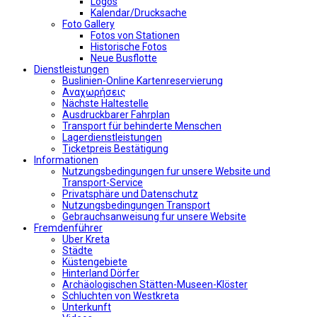
Logos
Kalendar/Drucksache
Foto Gallery
Fotos von Stationen
Historische Fotos
Neue Busflotte
Dienstleistungen
Buslinien-Online Kartenreservierung
Αναχωρήσεις
Nächste Haltestelle
Αusdruckbarer Fahrplan
Transport für behinderte Menschen
Lagerdienstleistungen
Ticketpreis Bestätigung
Informationen
Nutzungsbedingungen fur unsere Website und
Transport-Service
Privatsphäre und Datenschutz
Nutzungsbedingungen Transport
Gebrauchsanweisung fur unsere Website
Fremdenführer
Uber Kreta
Städte
Küstengebiete
Hinterland Dörfer
Archäologischen Stätten-Museen-Klöster
Schluchten von Westkreta
Unterkunft