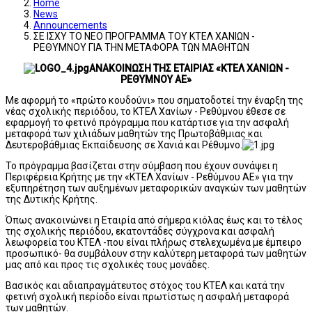
Home
News
Announcements
ΣΕ ΙΣΧΥ ΤΟ ΝΕΟ ΠΡΟΓΡΑΜΜΑ ΤΟΥ ΚΤΕΛ ΧΑΝΙΩΝ -
ΡΕΘΥΜΝΟΥ ΓΙΑ ΤΗΝ ΜΕΤΑΦΟΡΑ ΤΩΝ ΜΑΘΗΤΩΝ
ΑΝΑΚΟΙΝΩΣΗ ΤΗΣ ΕΤΑΙΡΙΑΣ «ΚΤΕΛ ΧΑΝΙΩΝ -
ΡΕΘΥΜΝΟΥ ΑΕ»
Με αφορμή το «πρώτο κουδούνι» που σηματοδοτεί την έναρξη της
νέας σχολικής περιόδου, το ΚΤΕΛ Χανίων - Ρεθύμνου έθεσε σε
εφαρμογή το φετινό πρόγραμμα που κατάρτισε για την ασφαλή
μεταφορά των χιλιάδων μαθητών της Πρωτοβάθμιας και
Δευτεροβάθμιας Εκπαίδευσης σε Χανιά και Ρέθυμνο.
Το πρόγραμμα βασίζεται στην σύμβαση που έχουν συνάψει η
Περιφέρεια Κρήτης με την «ΚΤΕΛ Χανίων - Ρεθύμνου ΑΕ» για την
εξυπηρέτηση των αυξημένων μεταφορικών αναγκών των μαθητών
της Δυτικής Κρήτης.
Όπως ανακοινώνει η Εταιρία από σήμερα κιόλας έως και το τέλος
της σχολικής περιόδου, εκατοντάδες σύγχρονα και ασφαλή
λεωφορεία του ΚΤΕΛ -που είναι πλήρως στελεχωμένα με έμπειρο
προσωπικό- θα συμβάλουν στην καλύτερη μεταφορά των μαθητών
μας από και προς τις σχολικές τους μονάδες.
Βασικός και αδιαπραγμάτευτος στόχος του ΚΤΕΛ και κατά την
φετινή σχολική περίοδο είναι πρωτίστως η ασφαλή μεταφορά
των μαθητών.