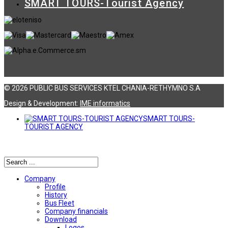
SMART TOURS-Tourist Agency
© 2026 PUBLIC BUS SERVICES KTEL CHANIA-RETHYMNO S.A
Design & Development:
ΙΜΕ informatics
SMART TOURS-
TOURIST AGENCY
Αναζήτηση
Company
Profile
History
Bus Fleet
Company financials
Download
Logos