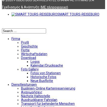
Σχεδιασμός & Ανάπτυξη:
ΙΜΕ πληροφορική
SMART TOURS-REISEBURO
Αναζήτηση
Firma
Profil
Geschichte
Flotte
Wirtschaftsdaten
Download
Logos
Kalendar/Drucksache
Foto Gallery
Fotos von Stationen
Historische Fotos
Neue Busflotte
Dienstleistungen
Buslinien-Online Kartenreservierung
Αναχωρήσεις
Nächste Haltestelle
Αusdruckbarer Fahrplan
Transport für behinderte Menschen