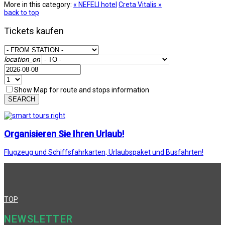
More in this category:
« NEFELI hotel
Creta Vitalis »
back to top
Tickets kaufen
location_on
Show Map for route and stops information
SEARCH
Organisieren Sie Ihren Urlaub!
Flugzeug und Schiffsfahrkarten, Urlaubspaket und Busfahrten!
TOP
NEWSLETTER