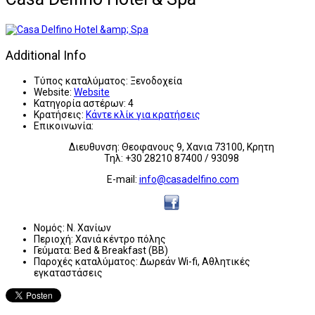
Additional Info
Τύπος καταλύματος:
Ξενοδοχεία
Website:
Website
Κατηγορία αστέρων:
4
Κρατήσεις:
Κάντε κλίκ για κρατήσεις
Επικοινωνία:
Διευθυνση: Θεοφανους 9, Χανια 73100, Κρητη
Τηλ: +30 28210 87400 / 93098
E-mail:
info@casadelfino.com
Νομός:
Ν. Χανίων
Περιοχή:
Χανιά κέντρο πόλης
Γεύματα:
Bed & Breakfast (BB)
Παροχές καταλύματος:
Δωρεάν Wi-fi, Αθλητικές
εγκαταστάσεις