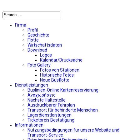
Αναζήτηση
Firma
Profil
Geschichte
Flotte
Wirtschaftsdaten
Download
Logos
Kalendar/Drucksache
Foto Gallery
Fotos von Stationen
Historische Fotos
Neue Busflotte
Dienstleistungen
Buslinien-Online Kartenreservierung
Αναχωρήσεις
Nächste Haltestelle
Αusdruckbarer Fahrplan
Transport für behinderte Menschen
Lagerdienstleistungen
Ticketpreis Bestätigung
Informationen
Nutzungsbedingungen fur unsere Website und
Transport-Service
Privatsphäre und Datenschutz