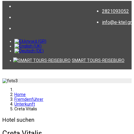
2821093052
info@e-ktel.gr
SMART TOURS-REISEBURO
Home
Fremdenführer
Unterkunft
Creta Vitalis
Hotel suchen
Creta Vitalis