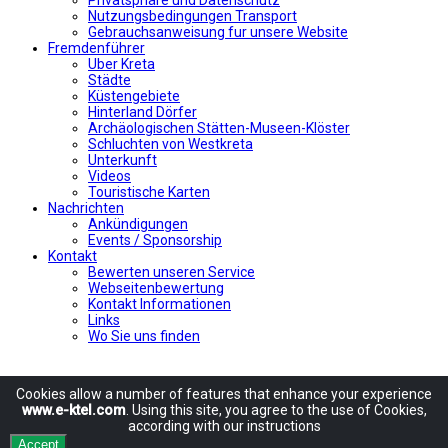
Nutzungsbedingungen Transport
Gebrauchsanweisung fur unsere Website
Fremdenführer
Uber Kreta
Städte
Küstengebiete
Hinterland Dörfer
Archäologischen Stätten-Museen-Klöster
Schluchten von Westkreta
Unterkunft
Videos
Touristische Karten
Nachrichten
Ankündigungen
Events / Sponsorship
Kontakt
Bewerten unseren Service
Webseitenbewertung
Kontakt Informationen
Links
Wo Sie uns finden
Cookies allow
a number of
features
that enhance
your experience
www.e-ktel.com
.
Using
this site
, you agree to
the use of
Cookies
,
according
with
our instructions
Accept