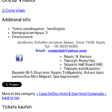
Additional Info
Τύπος καταλύματος:
Ξενοδοχεία
Κατηγορία αστέρων:
3
Επικοινωνία:
Διευθυνση: Καλαθας κεντρικος δρομος, Χανια 73100, Κρητη
Τηλ.: +30 28210 64363
Email :
cretavital@yahoo.com
Νομός:
Ν. Χανίων
Περιοχή:
Ακρωτήρι
Γεύματα:
Half Board (HB)
Παροχές καταλύματος:
Δωρεάν Wi-fi, Ιδιωτικός Χώρος Στάθμευσης, Φιλικό προς
κατοικίδια, Μίνι Μάρκετ, Spa περιποίηση
More in this category:
« Casa Delfino Hotel & Spa
Hotel Esplanade »
back to top
Tickets kaufen